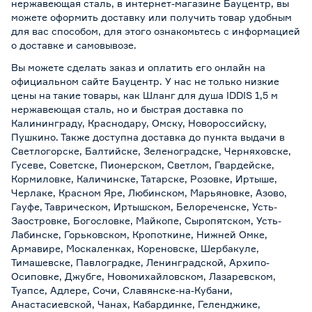
нержавеющая сталь, в интернет-магазине Бауцентр, вы
можете оформить доставку или получить товар удобным
для вас способом, для этого ознакомьтесь с информацией
о
доставке и самовывозе
.
Вы можете сделать заказ и оплатить его онлайн на
официальном сайте Бауцентр. У нас не только низкие
цены на такие товары, как Шланг для душа IDDIS 1,5 м
нержавеющая сталь, но и быстрая доставка по
Калининграду, Краснодару, Омску, Новороссийску,
Пушкино. Также доступна доставка до пункта выдачи в
Светлогорске, Балтийске, Зеленоградске, Черняховске,
Гусеве, Советске, Пионерском, Светлом, Гвардейске,
Кормиловке, Каличинске, Татарске, Розовке, Иртыше,
Черлаке, Красном Яре, Любинском, Марьяновке, Азово,
Гауфе, Таврическом, Иртышском, Белореченске, Усть-
Заостровке, Богословке, Майкопе, Сыропятском, Усть-
Лабинске, Горьковском, Кропоткине, Нижней Омке,
Армавире, Москаленках, Кореновске, Шербакуле,
Тимашевске, Павлоградке, Ленинградской, Архипо-
Осиповке, Джубге, Новомихайловском, Лазаревском,
Туапсе, Адлере, Сочи, Славянске-на-Кубани,
Анастасиевской, Чанах, Кабардинке, Геленджике,