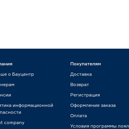
пания
Покупателям
ше о Бауцентр
Доставка
тнерам
Возврат
ансии
Регистрация
итика информационной
Оформление заказа
пасности
Оплата
t сompany
Условия программы лоя