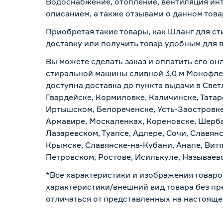
Водоснабжение, отопление, вентиляция инт
описанием, а также отзывами о данном това
Приобретая такие товары, как Шланг для с
доставку или получить товар удобным для 
Вы можете сделать заказ и оплатить его он
стиральной машины сливной 3,0 м Монофлек
доступна доставка до пункта выдачи в Свет
Гвардейске, Кормиловке, Каличинске, Татар
Иртышском, Белореченске, Усть-Заостровке
Армавире, Москаленках, Кореновске, Шерба
Лазаревском, Туапсе, Адлере, Сочи, Славян
Крымске, Славянске-на-Кубани, Анапе, Витя
Петровском, Ростове, Исилькуле, Называев
*Все характеристики и изображения товаро
характеристики/внешний вид товара без пре
отличаться от представленных на настояще