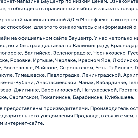
ернет-магазина Бауцентр по низким ценам. Ознакомьт
ре, чтобы сделать правильный выбор и заказать товар 
тиральной машины сливной 3,0 м Монофлекс, в интерне
вас способом, для этого ознакомьтесь с информацией о
лайн на официальном сайте Бауцентр. У нас не только н
с, но и быстрая доставка по Калининграду, Краснодар
логорске, Балтийске, Зеленоградске, Черняховске, Гусе
ске, Розовке, Иртыше, Черлаке, Красном Яре, Любинском
, Богословке, Майкопе, Сыропятском, Усть-Лабинске, 
куле, Тимашевске, Павлоградке, Ленинградской, Архи
ске-на-Кубани, Анастасиевской, Чанах, Кабардинке, Ге
зево, Джигинке, Варениковской, Натухаевской, Гостаг
ске, Саргатском, Тюкалинске, Барабинске, Куйбышеве.
в предоставлены производителями. Производитель ост
дварительного уведомления Продавца, в связи с чем, н
м интернет-сайте.