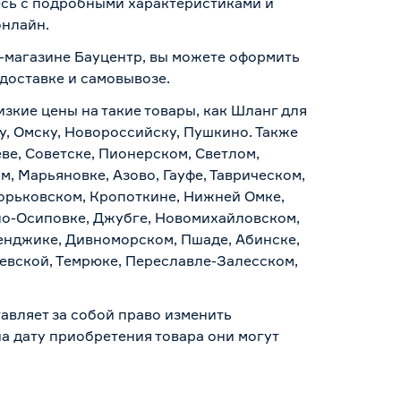
есь с подробными характеристиками и
онлайн.
т-магазине Бауцентр, вы можете оформить
доставке и самовывозе
.
изкие цены на такие товары, как Шланг для
у, Омску, Новороссийску, Пушкино. Также
ве, Советске, Пионерском, Светлом,
, Марьяновке, Азово, Гауфе, Таврическом,
Горьковском, Кропоткине, Нижней Омке,
по-Осиповке, Джубге, Новомихайловском,
ленджике, Дивноморском, Пшаде, Абинске,
аевской, Темрюке, Переславле-Залесском,
авляет за собой право изменить
а дату приобретения товара они могут