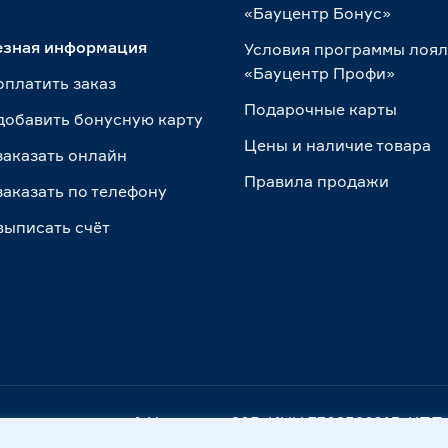
«Бауцентр Бонус»
езная информация
Условия программы лоя
«Бауцентр Профи»
оплатить заказ
Подарочные карты
добавить бонусную карту
Цены и наличие товара
заказать онлайн
Правила продажи
заказать по телефону
выписать счёт
. Калининград, ул. А.Невского, 205. ИНН 7702596813, К