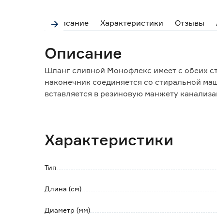
Описание
Характеристики
Отзывы
Описание
Шланг сливной Монофлекс имеет с обеих с
наконечник соединяется со стиральной маш
вставляется в резиновую манжету канализ
Свойства:
Рабочая температура: до +90 °C.
Внутренний диаметр шланга: 19 мм.
Характеристики
Тип
Длина (см)
Диаметр (мм)