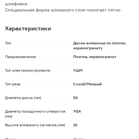
шлифовки.
Специальная форма алмазного слоя помогает легко
формировать и шлифовать различные поверхности.
Алюминиевая основа служит для уменьшения массы,
Характеристики
вибрации и улучшения охлаждения инструмента.
Небольшой размер помогает производить работы в
трудно доступных местах.
Тип
Диски алмазные по плитке,
керамограниту
Рекомендуется использовать защитные перчатки,
Предназначение
Плитка, керамогранит
средства защиты дыхания, зрения и слуха.
Тип электроинструмента
УШМ
Тип реза
Сухой/Мокрый
Диаметр диска (мм)
50
Диаметр посадочного отверстия
М14
(мм)
Высота алмазного сегмента (мм)
10