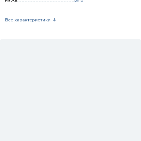
Марка
BIHUI
Страна производства
Китай
Все характеристики
Вес брутто (кг)
0.2