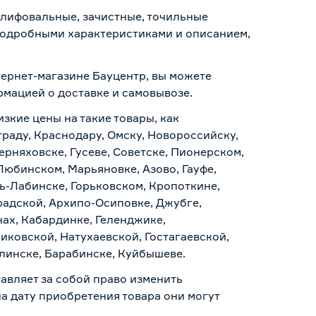
лифовальные, зачистные, точильные
 подробными характеристиками и описанием,
ернет-магазине Бауцентр, вы можете
ормацией о
доставке и самовывозе
.
изкие цены на такие товары, как
раду, Краснодару, Омску, Новороссийску,
ерняховске, Гусеве, Советске, Пионерском,
Любинском, Марьяновке, Азово, Гауфе,
ь-Лабинске, Горьковском, Кропоткине,
радской, Архипо-Осиповке, Джубге,
нах, Кабардинке, Геленджике,
иковской, Натухаевской, Гостагаевской,
алинске, Барабинске, Куйбышеве.
авляет за собой право изменить
а дату приобретения товара они могут