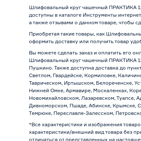
Шлифовальный круг чашечный ПРАКТИКА 125
доступны в каталоге Инструменты интернет
а также отзывами о данном товаре, чтобы с
Приобретая такие товары, как Шлифовальны
оформить доставку или получить товар удо
Вы можете сделать заказ и оплатить его онл
Шлифовальный круг чашечный ПРАКТИКА 125х
Пушкино. Также доступна доставка до пункт
Светлом, Гвардейске, Кормиловке, Каличинс
Таврическом, Иртышском, Белореченске, Ус
Нижней Омке, Армавире, Москаленках, Коре
Новомихайловском, Лазаревском, Туапсе, Ад
Дивноморском, Пшаде, Абинске, Крымске, С
Темрюке, Переславле-Залесском, Петровско
*Все характеристики и изображения товаро
характеристики/внешний вид товара без пре
отличаться от представленных на настояще