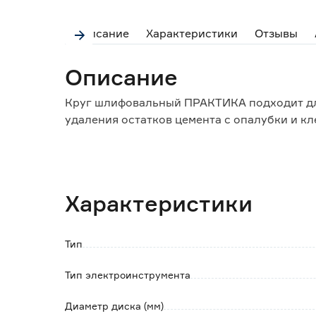
Описание
Характеристики
Отзывы
Описание
Круг шлифовальный ПРАКТИКА подходит для
удаления остатков цемента с опалубки и кл
Особенности и преимущества:
- используется совместно с угловой шлифо
- не образует абразивной пыли;
Характеристики
- изготовлен из инструментальной стали, 
частицы.
Тип
Тип электроинструмента
Диаметр диска (мм)