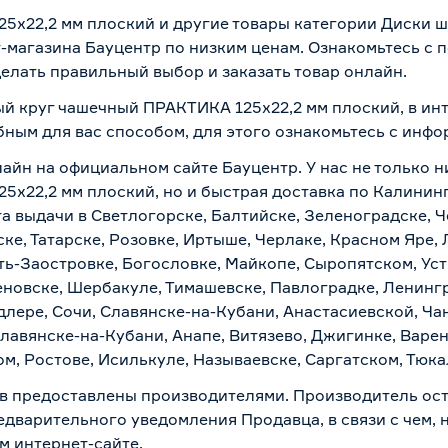
х22,2 мм плоский и другие товары категории Диски ш
-магазина Бауцентр по низким ценам. Ознакомьтесь с
делать правильный выбор и заказать товар онлайн.
й круг чашечный ПРАКТИКА 125х22,2 мм плоский, в инт
бным для вас способом, для этого ознакомьтесь с инф
айн на официальном сайте Бауцентр. У нас не только н
22,2 мм плоский, но и быстрая доставка по Калининг
а выдачи в Светлогорске, Балтийске, Зеленоградске, Ч
ке, Татарске, Розовке, Иртыше, Черлаке, Красном Яре, 
ть-Заостровке, Богословке, Майкопе, Сыропятском, Уст
новске, Шербакуле, Тимашевске, Павлоградке, Ленинг
лере, Сочи, Славянске-на-Кубани, Анастасиевской, Ча
лавянске-на-Кубани, Анапе, Витязево, Джигинке, Варен
м, Ростове, Исилькуле, Называевске, Саргатском, Тюк
в предоставлены производителями. Производитель ост
дварительного уведомления Продавца, в связи с чем, н
м интернет-сайте.