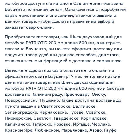
мотобуров доступны в каталоге Сад интернет-магазина
Бауцентр по низким ценам. Ознакомьтесь с подробными
характеристиками и описанием, а также отзывами о
данном товаре, чтобы сделать правильный выбор и
заказать товар онлайн.
Приобретая такие товары, как Шнек двухзаходный для
мотобура PATRIOT D 200 мм длина 800 мм, в интернет-
магазине Бауцентр, вы можете оформить доставку или
получить товар удобным для вас способом, для этого
ознакомьтесь с информацией о
доставке и самовывозе
.
Вы можете сделать заказ и оплатить его онлайн на
официальном сайте Бауцентр. У нас не только низкие
цены на такие товары, как Шнек двухзаходный для
мотобура PATRIOT D 200 мм длина 800 мм, но и быстрая
доставка по Калининграду, Краснодару, Омску,
Новороссийску, Пушкино. Также доступна доставка до
пункта выдачи в Светлогорске, Балтийске,
Зеленоградске, Черняховске, Гусеве, Советске,
Пионерском, Светлом, Гвардейске, Кормиловке,
Каличинске, Татарске, Розовке, Иртыше, Черлаке,
Красном Яре, Любинском, Марьяновке, Азово, Гауфе,