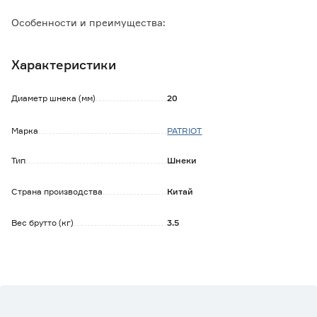
Особенности и преимущества:
- изготовлен из высококачественной стали;
- имеет острый наконечник;
Характеристики
- защищен от коррозии и механических повреждений.
Диаметр шнека (мм)
20
Марка
PATRIOT
Тип
Шнеки
Страна производства
Китай
Вес брутто (кг)
3.5