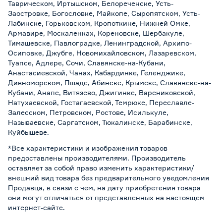
Таврическом, Иртышском, Белореченске, Усть-
Заостровке, Богословке, Майкопе, Сыропятском, Усть-
Лабинске, Горьковском, Кропоткине, Нижней Омке,
Армавире, Москаленках, Кореновске, Шербакуле,
Тимашевске, Павлоградке, Ленинградской, Архипо-
Осиповке, Джубге, Новомихайловском, Лазаревском,
Туапсе, Адлере, Сочи, Славянске-на-Кубани,
Анастасиевской, Чанах, Кабардинке, Геленджике,
Дивноморском, Пшаде, Абинске, Крымске, Славянске-на-
Кубани, Анапе, Витязево, Джигинке, Варениковской,
Натухаевской, Гостагаевской, Темрюке, Переславле-
Залесском, Петровском, Ростове, Исилькуле,
Называевске, Саргатском, Тюкалинске, Барабинске,
Куйбышеве.
*Все характеристики и изображения товаров
предоставлены производителями. Производитель
оставляет за собой право изменить характеристики/
внешний вид товара без предварительного уведомления
Продавца, в связи с чем, на дату приобретения товара
они могут отличаться от представленных на настоящем
интернет-сайте.