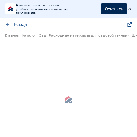
Нашим интернет-магазином
Открыть
удобнее пользоваться с помощью
приложения!
Назад
Главная
Каталог
Сад
Расходные материалы для садовой техники
Шн
Нет в наличии