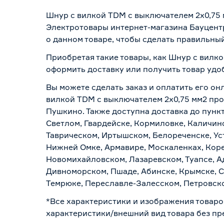
Шнур с вилкой TDM с выключателем 2х0,75 
Электротовары интернет-магазина Бауцентр
о данном товаре, чтобы сделать правильный
Приобретая такие товары, как Шнур с вилко
оформить доставку или получить товар удо
Вы можете сделать заказ и оплатить его он
вилкой TDM с выключателем 2х0,75 мм2 проз
Пушкино. Также доступна доставка до пункт
Светлом, Гвардейске, Кормиловке, Каличинс
Таврическом, Иртышском, Белореченске, Ус
Нижней Омке, Армавире, Москаленках, Коре
Новомихайловском, Лазаревском, Туапсе, Ад
Дивноморском, Пшаде, Абинске, Крымске, С
Темрюке, Переславле-Залесском, Петровско
*Все характеристики и изображения товаро
характеристики/внешний вид товара без пре