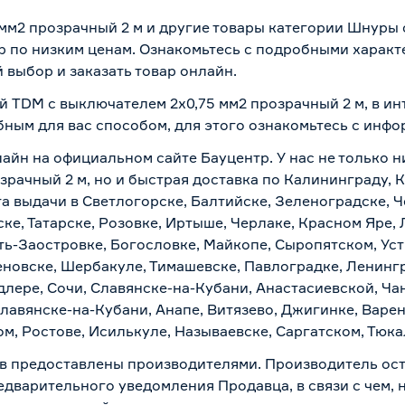
мм2 прозрачный 2 м и другие товары категории Шнуры 
 по низким ценам. Ознакомьтесь с подробными характ
 выбор и заказать товар онлайн.
й TDM с выключателем 2х0,75 мм2 прозрачный 2 м, в и
бным для вас способом, для этого ознакомьтесь с инф
лайн на официальном сайте Бауцентр. У нас не только н
рачный 2 м, но и быстрая доставка по Калининграду, 
а выдачи в Светлогорске, Балтийске, Зеленоградске, Ч
ке, Татарске, Розовке, Иртыше, Черлаке, Красном Яре, 
ть-Заостровке, Богословке, Майкопе, Сыропятском, Уст
новске, Шербакуле, Тимашевске, Павлоградке, Ленинг
лере, Сочи, Славянске-на-Кубани, Анастасиевской, Ча
лавянске-на-Кубани, Анапе, Витязево, Джигинке, Варен
м, Ростове, Исилькуле, Называевске, Саргатском, Тюк
в предоставлены производителями. Производитель ост
дварительного уведомления Продавца, в связи с чем, н