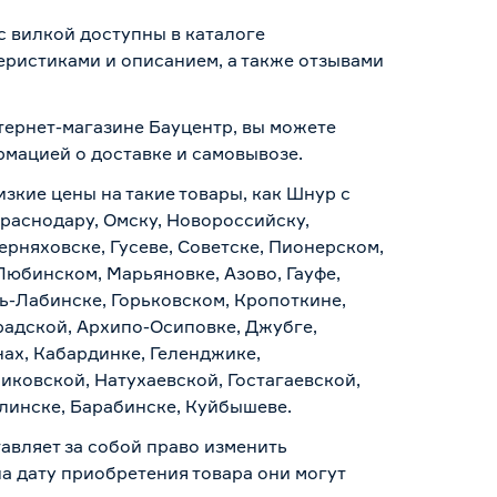
с вилкой доступны в каталоге
еристиками и описанием, а также отзывами
нтернет-магазине Бауцентр, вы можете
ормацией о
доставке и самовывозе
.
изкие цены на такие товары, как Шнур с
Краснодару, Омску, Новороссийску,
ерняховске, Гусеве, Советске, Пионерском,
Любинском, Марьяновке, Азово, Гауфе,
ь-Лабинске, Горьковском, Кропоткине,
радской, Архипо-Осиповке, Джубге,
нах, Кабардинке, Геленджике,
иковской, Натухаевской, Гостагаевской,
алинске, Барабинске, Куйбышеве.
авляет за собой право изменить
а дату приобретения товара они могут