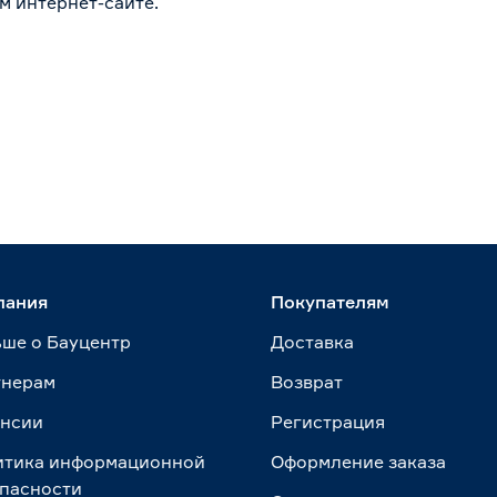
м интернет-сайте.
пания
Покупателям
ше о Бауцентр
Доставка
тнерам
Возврат
ансии
Регистрация
итика информационной
Оформление заказа
пасности