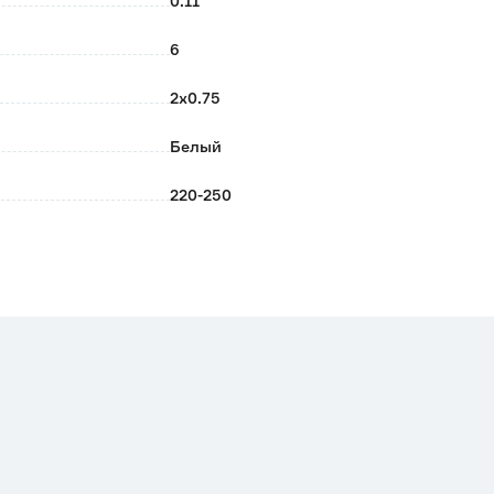
0.11
6
2х0.75
Белый
220-250
20
TDM
Китай