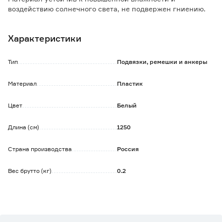
воздействию солнечного света, не подвержен гниению.
Плотность 1600 текс - выдерживает нагрузки до 80 кг на
сантиметр.
Характеристики
Предназначен для хозяйственно-бытовых нужд: подвязки
растений в саду, обвязки посылок.
Тип
Подвязки, ремешки и анкеры
Материал
Пластик
Цвет
Белый
Длина (см)
1250
Страна производства
Россия
Вес брутто (кг)
0.2