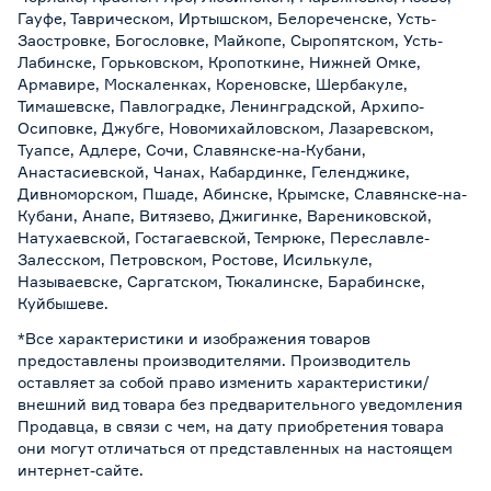
Гауфе, Таврическом, Иртышском, Белореченске, Усть-
Заостровке, Богословке, Майкопе, Сыропятском, Усть-
Лабинске, Горьковском, Кропоткине, Нижней Омке,
Армавире, Москаленках, Кореновске, Шербакуле,
Тимашевске, Павлоградке, Ленинградской, Архипо-
Осиповке, Джубге, Новомихайловском, Лазаревском,
Туапсе, Адлере, Сочи, Славянске-на-Кубани,
Анастасиевской, Чанах, Кабардинке, Геленджике,
Дивноморском, Пшаде, Абинске, Крымске, Славянске-на-
Кубани, Анапе, Витязево, Джигинке, Варениковской,
Натухаевской, Гостагаевской, Темрюке, Переславле-
Залесском, Петровском, Ростове, Исилькуле,
Называевске, Саргатском, Тюкалинске, Барабинске,
Куйбышеве.
*Все характеристики и изображения товаров
предоставлены производителями. Производитель
оставляет за собой право изменить характеристики/
внешний вид товара без предварительного уведомления
Продавца, в связи с чем, на дату приобретения товара
они могут отличаться от представленных на настоящем
интернет-сайте.