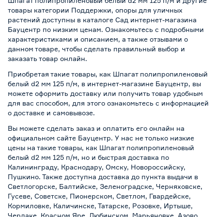
Шпагат полипропиленовый белый d2 мм 125 п/м и другие
товары категории Поддержки, опоры для уличных
растений доступны в каталоге Сад интернет-магазина
Бауцентр по низким ценам. Ознакомьтесь с подробными
характеристиками и описанием, а также отзывами о
данном товаре, чтобы сделать правильный выбор и
заказать товар онлайн.
Приобретая такие товары, как Шпагат полипропиленовый
белый d2 мм 125 п/м, в интернет-магазине Бауцентр, вы
можете оформить доставку или получить товар удобным
для вас способом, для этого ознакомьтесь с информацией
о
доставке и самовывозе
.
Вы можете сделать заказ и оплатить его онлайн на
официальном сайте Бауцентр. У нас не только низкие
цены на такие товары, как Шпагат полипропиленовый
белый d2 мм 125 п/м, но и быстрая доставка по
Калининграду, Краснодару, Омску, Новороссийску,
Пушкино. Также доступна доставка до пункта выдачи в
Светлогорске, Балтийске, Зеленоградске, Черняховске,
Гусеве, Советске, Пионерском, Светлом, Гвардейске,
Кормиловке, Каличинске, Татарске, Розовке, Иртыше,
Черлаке, Красном Яре, Любинском, Марьяновке, Азово,