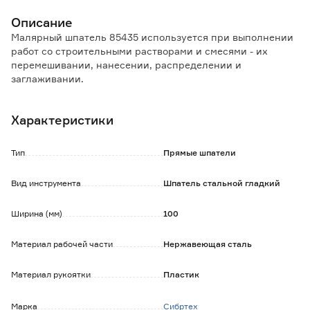
Описание
Малярный шпатель 85435 используется при выполнении
работ со строительными растворами и смесями - их
перемешивании, нанесении, распределении и
заглаживании.
Лезвие изготовлено из нержавеющей стали, что
существенно увеличивает срок службы инструмента и
Характеристики
исключает появление следов ржавчины.
Ручка эргономичной формы обеспечивает комфорт при
продолжительных работах.
Тип
Прямые шпатели
Вид инструмента
Шпатель стальной гладкий
Ширина (мм)
100
Материал рабочей части
Нержавеющая сталь
Материал рукоятки
Пластик
Марка
Сибртех