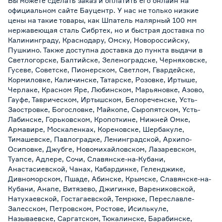
Вы можете сделать заказ и оплатить его онлайн на
официальном сайте Бауцентр. У нас не только низкие
цены на такие товары, как Шпатель малярный 100 мм
нержавеющая сталь Сибртех, но и быстрая доставка по
Калининграду, Краснодару, Омску, Новороссийску,
Пушкино. Также доступна доставка до пункта выдачи в
Светлогорске, Балтийске, Зеленоградске, Черняховске,
Гусеве, Советске, Пионерском, Светлом, Гвардейске,
Кормиловке, Каличинске, Татарске, Розовке, Иртыше,
Черлаке, Красном Яре, Любинском, Марьяновке, Азово,
Гауфе, Таврическом, Иртышском, Белореченске, Усть-
Заостровке, Богословке, Майкопе, Сыропятском, Усть-
Лабинске, Горьковском, Кропоткине, Нижней Омке,
Армавире, Москаленках, Кореновске, Шербакуле,
Тимашевске, Павлоградке, Ленинградской, Архипо-
Осиповке, Джубге, Новомихайловском, Лазаревском,
Туапсе, Адлере, Сочи, Славянске-на-Кубани,
Анастасиевской, Чанах, Кабардинке, Геленджике,
Дивноморском, Пшаде, Абинске, Крымске, Славянске-на-
Кубани, Анапе, Витязево, Джигинке, Варениковской,
Натухаевской, Гостагаевской, Темрюке, Переславле-
Залесском, Петровском, Ростове, Исилькуле,
Называевске, Саргатском, Тюкалинске, Барабинске,