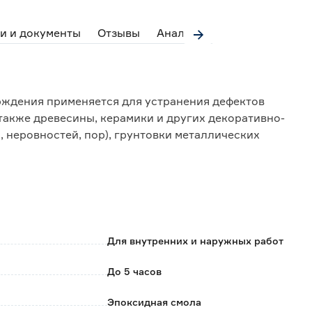
и и документы
Отзывы
Аналоги
ждения применяется для устранения дефектов
 также древесины, керамики и других декоративно-
 неровностей, пор), грунтовки металлических
лем) под эпоксидные материалы.
стемы покрытий с антикоррозионными,
тирующимися в условиях повышенной влажности.
ие шпаклевки не более 5 часов;
Для внутренних и наружных работ
м - подходит для реставрации конструкций,
До 5 часов
ергающихся трению,
Эпоксидная смола