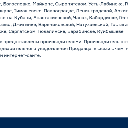
, Богословке, Майкопе, Сыропятском, Усть-Лабинске, 
куле, Тимашевске, Павлоградке, Ленинградской, Архи
ске-на-Кубани, Анастасиевской, Чанах, Кабардинке, Ге
зево, Джигинке, Варениковской, Натухаевской, Гостаг
ске, Саргатском, Тюкалинске, Барабинске, Куйбышеве.
в предоставлены производителями. Производитель ост
дварительного уведомления Продавца, в связи с чем, н
м интернет-сайте.