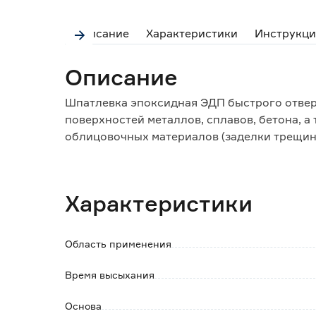
Описание
Характеристики
Инструкци
Описание
Шпатлевка эпоксидная ЭДП быстрого отвер
поверхностей металлов, сплавов, бетона, а
облицовочных материалов (заделки трещин,
поверхностей (при разбавлении растворите
Позволяет получить химически стойкие си
гидроизоляционными свойствами, эксплуа
Характеристики
Свойства эпоксидной шпаклевки :
- быстрое отверждение - полное отвержден
Область применения
- абсолютная влагоустойчивость;
- устойчивость к механическим воздействия
Время высыхания
эксплуатирующихся под нагрузкой и подв
- устойчивость к щелочам, бензину, маслам;
Основа