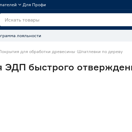
пателей
Для Профи
грамма лояльности
Покрытия для обработки древесины
Шпатлевки по дереву
 ЭДП быстрого отверждени