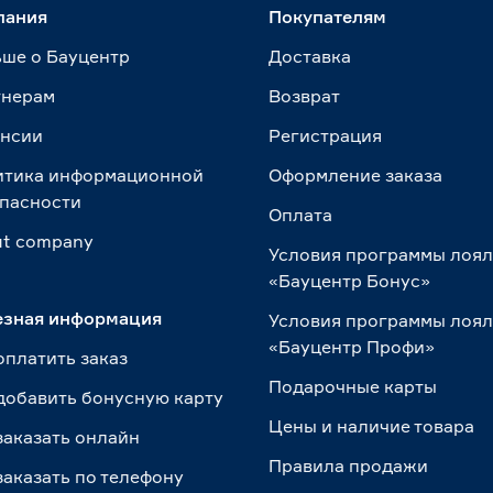
пания
Покупателям
ше о Бауцентр
Доставка
тнерам
Возврат
ансии
Регистрация
итика информационной
Оформление заказа
пасности
Оплата
t сompany
Условия программы лоя
«Бауцентр Бонус»
езная информация
Условия программы лоя
«Бауцентр Профи»
оплатить заказ
Подарочные карты
добавить бонусную карту
Цены и наличие товара
заказать онлайн
Правила продажи
заказать по телефону