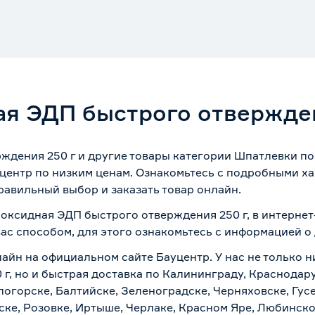
я ЭДП быстрого отвержден
дения 250 г и другие товары категории Шпатлевки по 
центр по низким ценам. Ознакомьтесь с подробными ха
равильный выбор и заказать товар онлайн.
поксидная ЭДП быстрого отверждения 250 г, в интерне
вас способом, для этого ознакомьтесь с информацией о
лайн на официальном сайте Бауцентр. У нас не только н
г, но и быстрая доставка по Калининграду, Краснодару
логорске, Балтийске, Зеленоградске, Черняховске, Гусе
ске, Розовке, Иртыше, Черлаке, Красном Яре, Любинском