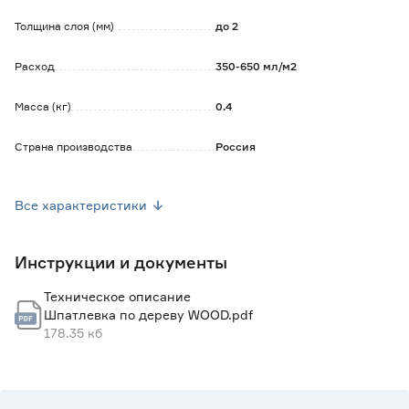
Оптимальная толщина одного слоя шпатлевки: 1-2 мм.
Количество слоев: 2-3.
Толщина слоя (мм)
до 2
Инструмент для нанесения: шпатель.
Время высыхания: 1-2 часа.
Расход
350-650 мл/м2
Окончательное отверждение происходит через 24 часа.
Масса (кг)
0.4
Страна производства
Россия
Марка
FARBITEX PROFI WOOD
Все характеристики
Вес брутто (кг)
0.423
Инструкции и документы
Техническое описание
Шпатлевка по дереву WOOD.pdf
178.35 кб