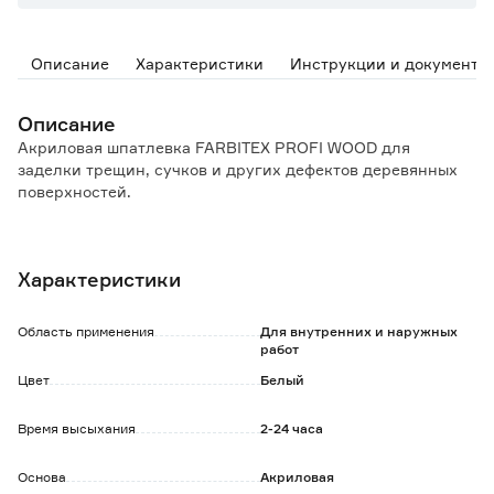
Описание
Характеристики
Инструкции и документы
Описание
Акриловая шпатлевка FARBITEX PROFI WOOD для
заделки трещин, сучков и других дефектов деревянных
поверхностей.
Свойства:
Для внутренних и наружных работ.
Характеристики
Образует твердое гладкое покрытие, устойчивое к
дальнейшей механической обработке древесины
(пиление, строгание и пр.).
Область применения
Для внутренних и наружных
Обеспечивает повышенную прочность сцепления.
работ
Не дает усадки.
Цвет
Белый
Обладает повышенной влагостойкостью, пластичностью
и заполняющей способностью.
Время высыхания
2-24 часа
Допускается сухое и мокрое шлифование.
Разбавитель: вода.
Основа
Акриловая