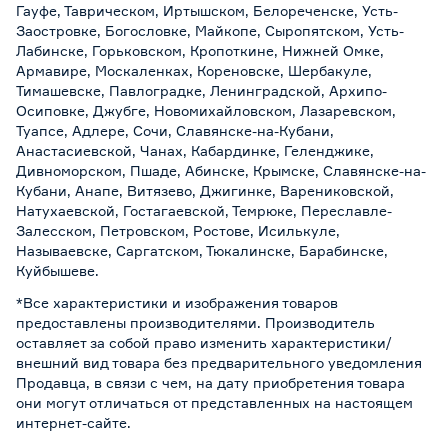
Гауфе, Таврическом, Иртышском, Белореченске, Усть-
Заостровке, Богословке, Майкопе, Сыропятском, Усть-
Лабинске, Горьковском, Кропоткине, Нижней Омке,
Армавире, Москаленках, Кореновске, Шербакуле,
Тимашевске, Павлоградке, Ленинградской, Архипо-
Осиповке, Джубге, Новомихайловском, Лазаревском,
Туапсе, Адлере, Сочи, Славянске-на-Кубани,
Анастасиевской, Чанах, Кабардинке, Геленджике,
Дивноморском, Пшаде, Абинске, Крымске, Славянске-на-
Кубани, Анапе, Витязево, Джигинке, Варениковской,
Натухаевской, Гостагаевской, Темрюке, Переславле-
Залесском, Петровском, Ростове, Исилькуле,
Называевске, Саргатском, Тюкалинске, Барабинске,
Куйбышеве.
*Все характеристики и изображения товаров
предоставлены производителями. Производитель
оставляет за собой право изменить характеристики/
внешний вид товара без предварительного уведомления
Продавца, в связи с чем, на дату приобретения товара
они могут отличаться от представленных на настоящем
интернет-сайте.