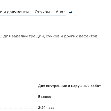
и и документы
Отзывы
Аналоги
 для заделки трещин, сучков и других дефектов
чивое к дальнейшей механической обработке
ления.
Для внутренних и наружных работ
ластичностью и заполняющей способностью.
Береза
2-24 часа