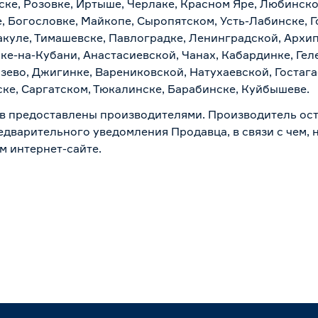
ске, Розовке, Иртыше, Черлаке, Красном Яре, Любинском
, Богословке, Майкопе, Сыропятском, Усть-Лабинске, 
куле, Тимашевске, Павлоградке, Ленинградской, Архи
ске-на-Кубани, Анастасиевской, Чанах, Кабардинке, Ге
зево, Джигинке, Варениковской, Натухаевской, Гостаг
ске, Саргатском, Тюкалинске, Барабинске, Куйбышеве.
в предоставлены производителями. Производитель ост
дварительного уведомления Продавца, в связи с чем, н
м интернет-сайте.