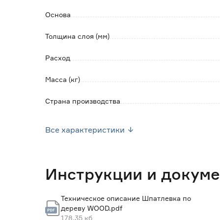
Оптимальная толщина одного слоя шпатлевк
Основа
Количество слоев: 2-3.
Инструмент для нанесения: шпатель.
Толщина слоя (мм)
Время высыхания: 1-2 часа.
Окончательное отверждение происходит чер
Расход
Масса (кг)
Страна производства
Марка
Все характеристики
Вес брутто (кг)
Инструкции и докум
Техническое описание Шпатлевка по
дереву WOOD.pdf
178.35 кб