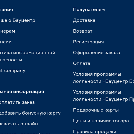
пания
Покупателям
ше о Бауцентр
Доставка
тнерам
Возврат
ансии
Регистрация
итика информационной
Оформление заказа
пасности
Оплата
t сompany
Условия программы
лояльности «Бауцентр Б
езная информация
Условия программы
лояльности «Бауцентр 
оплатить заказ
Подарочные карты
добавить бонусную карту
Цены и наличие товара
заказать онлайн
Правила продажи