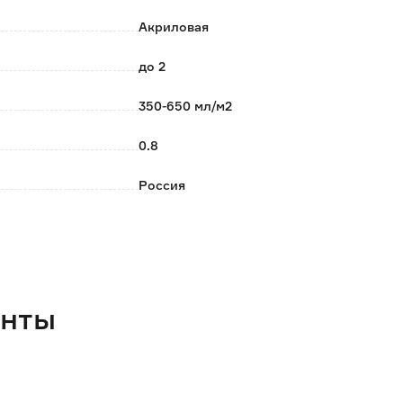
и: 1-2 мм.
Акриловая
до 2
ез 24 часа.
350-650 мл/м2
0.8
Россия
FARBITEX PROFI WOOD
0.834
енты