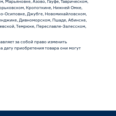
, Марьяновке, Азово, Гауфе, Таврическом,
Горьковском, Кропоткине, Нижней Омке,
по-Осиповке, Джубге, Новомихайловском,
ленджике, Дивноморском, Пшаде, Абинске,
аевской, Темрюке, Переславле-Залесском,
авляет за собой право изменить
а дату приобретения товара они могут