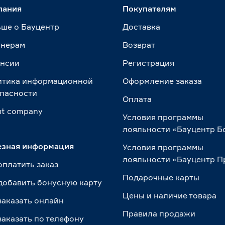
пания
Покупателям
ше о Бауцентр
Доставка
тнерам
Возврат
ансии
Регистрация
итика информационной
Оформление заказа
пасности
Оплата
t сompany
Условия программы
лояльности «Бауцентр Б
езная информация
Условия программы
лояльности «Бауцентр 
оплатить заказ
Подарочные карты
добавить бонусную карту
Цены и наличие товара
заказать онлайн
Правила продажи
заказать по телефону