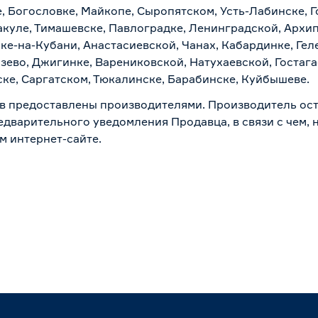
, Богословке, Майкопе, Сыропятском, Усть-Лабинске, 
куле, Тимашевске, Павлоградке, Ленинградской, Архи
ске-на-Кубани, Анастасиевской, Чанах, Кабардинке, Ге
зево, Джигинке, Варениковской, Натухаевской, Гостаг
ске, Саргатском, Тюкалинске, Барабинске, Куйбышеве.
в предоставлены производителями. Производитель ост
дварительного уведомления Продавца, в связи с чем, н
м интернет-сайте.