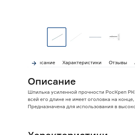
Описание
Характеристики
Отзывы
Описание
Шпилька усиленной прочности РосКреп РКГ
всей его длине не имеет оголовка на конце
Предназначена для использования в высо
требованиями к сопротивлению динамическ
Широко применяется в профессиональной сф
монтажных работах.