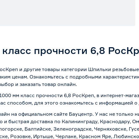
класс прочности 6,8 РосК
осКреп и другие товары категории Шпильки резьбовые
зким ценам. Ознакомьтесь с подробными характеристик
ыбор и заказать товар онлайн.
1000 мм класс прочности 6,8 РосКреп, в интернет-мага
вас способом, для этого ознакомьтесь с информацией о
лайн на официальном сайте Бауцентр. У нас не только н
о и быстрая доставка по Калининграду, Краснодару, О
логорске, Балтийске, Зеленоградске, Черняховске, Гусе
ске, Розовке, Иртыше, Черлаке, Красном Яре, Любинском