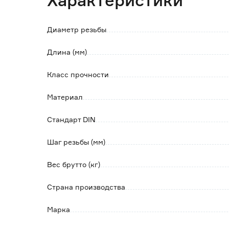
Характеристики
Шпилька имеет защитное антикоррозионное
на куски нужной длины.
Полное соответствие соединения «шпилька-
Диаметр резьбы
Длина (мм)
Класс прочности
Материал
Стандарт DIN
Шаг резьбы (мм)
Вес брутто (кг)
Страна производства
Марка