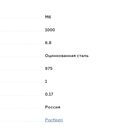
 покрытие, при необходимости может быть нарезана
гайка» с углом резьбы 60°.
М6
1000
6.8
Оцинкованная сталь
975
1
0.17
Россия
РосКреп