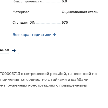
Класс прочности
6.8
Материал
Оцинкованная сталь
Стандарт DIN
975
Все характеристики
Аналоги
00003713 с метрической резьбой, нанесенной по
, применяется совместно с гайками и шайбами.
конагруженных конструкциях с повышенными
им и статическим нагрузкам.
ере: строительстве, ремонте, производстве, при