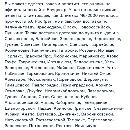
Вы можете сделать заказ и оплатить его онлайн на
официальном сайте Бауцентр. У нас не только низкие
цены на такие товары, как Шпилька М6х2000 мм класс
прочности 6,8 РосКреп, но и быстрая доставка по
Калининграду, Краснодару, Омску, Новороссийску,
Пушкино. Также доступна доставка до пункта выдачи в
Светлогорске, Балтийске, Зеленоградске, Черняховске,
Гусеве, Советске, Пионерском, Светлом, Гвардейске,
Кормиловке, Каличинске, Татарске, Розовке, Иртыше,
Черлаке, Красном Яре, Любинском, Марьяновке, Азово,
Гауфе, Таврическом, Иртышском, Белореченске, Усть-
Заостровке, Богословке, Майкопе, Сыропятском, Усть-
Лабинске, Горьковском, Кропоткине, Нижней Омке,
Армавире, Москаленках, Кореновске, Шербакуле,
Тимашевске, Павлоградке, Ленинградской, Архипо-
Осиповке, Джубге, Новомихайловском, Лазаревском,
Туапсе, Адлере, Сочи, Славянске-на-Кубани,
Анастасиевской, Чанах, Кабардинке, Геленджике,
Дивноморском, Пшаде, Абинске, Крымске, Славянске-на-
Кубани, Анапе, Витязево, Джигинке, Варениковской,
Натухаевской, Гостагаевской, Темрюке, Переславле-
Залесском, Петровском, Ростове, Исилькуле,