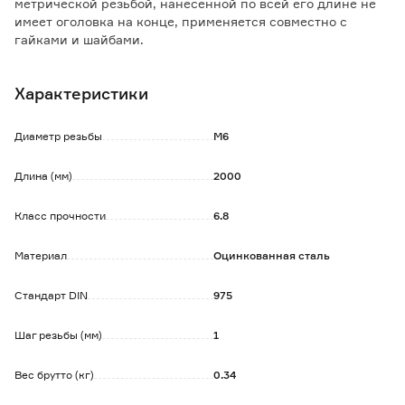
метрической резьбой, нанесенной по всей его длине не
имеет оголовка на конце, применяется совместно с
гайками и шайбами.
Предназначена для использования в высоконагруженных
конструкциях с повышенными требованиями к
Характеристики
сопротивлению динамическим и статическим нагрузкам.
Широко применяется в профессиональной сфере:
строительстве, ремонте, производстве, при монтажных
Диаметр резьбы
М6
работах.
Шпилька имеет защитное антикоррозионное покрытие,
Длина (мм)
2000
при необходимости может быть нарезана на куски
нужной длины.
Класс прочности
6.8
Полное соответствие соединения «шпилька-гайка» с
углом резьбы 60°.
Материал
Оцинкованная сталь
Стандарт DIN
975
Шаг резьбы (мм)
1
Вес брутто (кг)
0.34