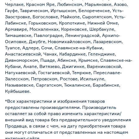
Черлаке, Красном Яре, Любинском, Марьяновке, Азово,
Гауфе, Таврическом, Иртышском, Белореченске, Усть-
Заостровке, Богословке, Майкопе, Сыропятском, Усть-
Лабинске, Горьковском, Кропоткине, Нижней Омке,
Армавире, Москаленках, Кореновске, Шербакуле,
Тимашевске, Павлоградке, Ленинградской, Архипо-
Осиповке, Джубге, Новомихайловском, Лазаревском,
Туапсе, Адлере, Сочи, Славянске-на-Кубани,
Анастасиевской, Чанах, Кабардинке, Геленджике,
Дивноморском, Пшаде, Абинске, Крымске, Славянске-на-
Кубани, Анапе, Витязево, Джигинке, Варениковской,
Натухаевской, Гостагаевской, Темрюке, Переславле-
Залесском, Петровском, Ростове, Исилькуле,
Называевске, Саргатском, Тюкалинске, Барабинске,
Куйбышеве.
*Все характеристики и изображения товаров
предоставлены производителями. Производитель
оставляет за собой право изменить характеристики/
внешний вид товара без предварительного уведомления
Продавца, в связи с чем, на дату приобретения товара
они могут отличаться от представленных на настоящем
интернет-сайте.