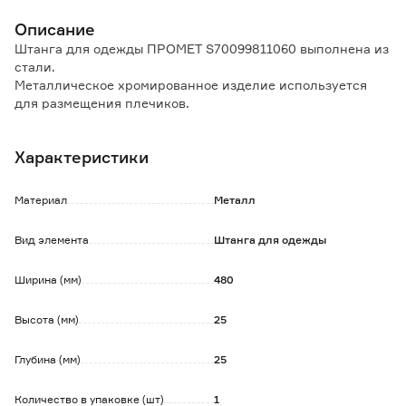
Описание
Штанга для одежды ПРОМЕТ S70099811060 выполнена из
стали.
Металлическое хромированное изделие используется
для размещения плечиков.
Устанавливается в паре со специальными подвесами и
торцевыми заглушками.
Характеристики
Обратите внимание:
Все комплектующие приобретаются отдельно.
Материал
Металл
Вид элемента
Штанга для одежды
Ширина (мм)
480
Высота (мм)
25
Глубина (мм)
25
Количество в упаковке (шт)
1