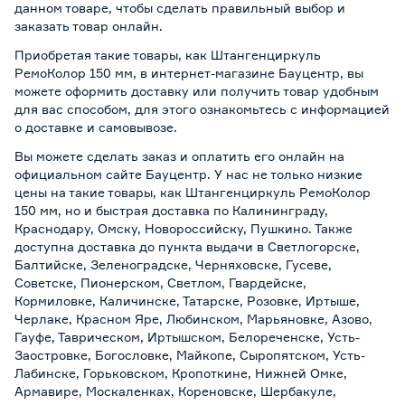
данном товаре, чтобы сделать правильный выбор и
заказать товар онлайн.
Приобретая такие товары, как Штангенциркуль
РемоКолор 150 мм, в интернет-магазине Бауцентр, вы
можете оформить доставку или получить товар удобным
для вас способом, для этого ознакомьтесь с информацией
о
доставке и самовывозе
.
Вы можете сделать заказ и оплатить его онлайн на
официальном сайте Бауцентр. У нас не только низкие
цены на такие товары, как Штангенциркуль РемоКолор
150 мм, но и быстрая доставка по Калининграду,
Краснодару, Омску, Новороссийску, Пушкино. Также
доступна доставка до пункта выдачи в Светлогорске,
Балтийске, Зеленоградске, Черняховске, Гусеве,
Советске, Пионерском, Светлом, Гвардейске,
Кормиловке, Каличинске, Татарске, Розовке, Иртыше,
Черлаке, Красном Яре, Любинском, Марьяновке, Азово,
Гауфе, Таврическом, Иртышском, Белореченске, Усть-
Заостровке, Богословке, Майкопе, Сыропятском, Усть-
Лабинске, Горьковском, Кропоткине, Нижней Омке,
Армавире, Москаленках, Кореновске, Шербакуле,