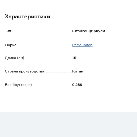
- применяется при различных видах работ для измерений
внутренних и наружных размеров изделий, а также
Характеристики
толщин и глубин;
- стопорный винт для фиксации рамки облегчает работу;
- инструмент комплектуется пластиковым кейсом для
Тип
Штангенциркули
хранения.
Марка
РемоКолор
Длина (см)
15
Страна производства
Китай
Вес брутто (кг)
0.286