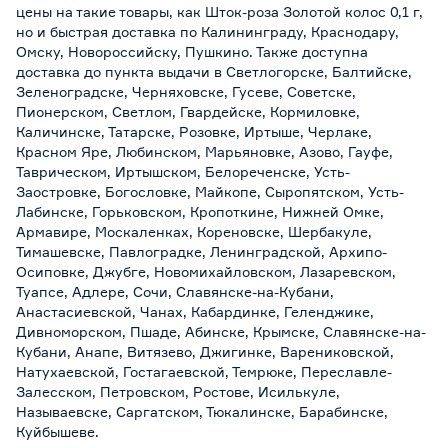
цены на такие товары, как Шток-роза Золотой колос 0,1 г,
но и быстрая доставка по Калининграду, Краснодару,
Омску, Новороссийску, Пушкино. Также доступна
доставка до пункта выдачи в Светлогорске, Балтийске,
Зеленоградске, Черняховске, Гусеве, Советске,
Пионерском, Светлом, Гвардейске, Кормиловке,
Каличинске, Татарске, Розовке, Иртыше, Черлаке,
Красном Яре, Любинском, Марьяновке, Азово, Гауфе,
Таврическом, Иртышском, Белореченске, Усть-
Заостровке, Богословке, Майкопе, Сыропятском, Усть-
Лабинске, Горьковском, Кропоткине, Нижней Омке,
Армавире, Москаленках, Кореновске, Шербакуле,
Тимашевске, Павлоградке, Ленинградской, Архипо-
Осиповке, Джубге, Новомихайловском, Лазаревском,
Туапсе, Адлере, Сочи, Славянске-на-Кубани,
Анастасиевской, Чанах, Кабардинке, Геленджике,
Дивноморском, Пшаде, Абинске, Крымске, Славянске-на-
Кубани, Анапе, Витязево, Джигинке, Варениковской,
Натухаевской, Гостагаевской, Темрюке, Переславле-
Залесском, Петровском, Ростове, Исилькуле,
Называевске, Саргатском, Тюкалинске, Барабинске,
Куйбышеве.