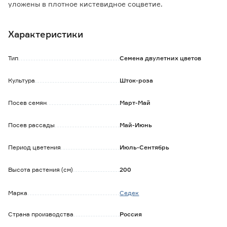
уложены в плотное кистевидное соцветие.
Теплолюбива, засухоустойчива. Наиболее обильно и
продолжительно цветет на солнечных местах с рыхлой
Характеристики
плодородной почвой.
Прекрасно подходит для групповых посадок, создания
живых изгородей, декорирования стен.
Тип
Семена двулетних цветов
Долго стоит в срезанном виде, сохраняя свежесть.
Культура
Шток-роза
Посев семян
Март-Май
Посев рассады
Май-Июнь
Период цветения
Июль-Сентябрь
Высота растения (см)
200
Марка
Седек
Страна производства
Россия