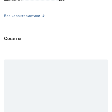
Высота (см)
290
Все характеристики
Размер (ШxВ) см
200х290
Цветовая палитра
Бежевый
Советы
Цвет
Песочный
Рисунок
Нет
Количество в упаковке (шт)
1
Страна производства
Россия
Вес брутто (кг)
0.85