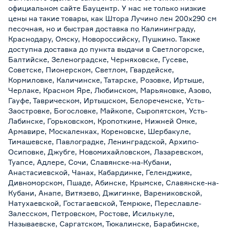
официальном сайте Бауцентр. У нас не только низкие
цены на такие товары, как Штора Лучино лен 200х290 см
песочная, но и быстрая доставка по Калининграду,
Краснодару, Омску, Новороссийску, Пушкино. Также
доступна доставка до пункта выдачи в Светлогорске,
Балтийске, Зеленоградске, Черняховске, Гусеве,
Советске, Пионерском, Светлом, Гвардейске,
Кормиловке, Каличинске, Татарске, Розовке, Иртыше,
Черлаке, Красном Яре, Любинском, Марьяновке, Азово,
Гауфе, Таврическом, Иртышском, Белореченске, Усть-
Заостровке, Богословке, Майкопе, Сыропятском, Усть-
Лабинске, Горьковском, Кропоткине, Нижней Омке,
Армавире, Москаленках, Кореновске, Шербакуле,
Тимашевске, Павлоградке, Ленинградской, Архипо-
Осиповке, Джубге, Новомихайловском, Лазаревском,
Туапсе, Адлере, Сочи, Славянске-на-Кубани,
Анастасиевской, Чанах, Кабардинке, Геленджике,
Дивноморском, Пшаде, Абинске, Крымске, Славянске-на-
Кубани, Анапе, Витязево, Джигинке, Варениковской,
Натухаевской, Гостагаевской, Темрюке, Переславле-
Залесском, Петровском, Ростове, Исилькуле,
Называевске, Саргатском, Тюкалинске, Барабинске,