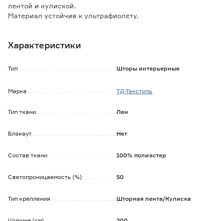
лентой и кулиской.
Материал устойчив к ультрафиолету.
Не теряет форму при правильной эксплуатации.
Не дает усадки.
Характеристики
Не мнется.
Стирка при температуре воды не выше 40 градусов.
Быстро сохнет.
Тип
Шторы интерьерные
Марка
ТД-Текстиль
Тип ткани
Лен
Блэкаут
Нет
Состав ткани
100% полиэстер
Светопроницаемость (%)
50
Тип крепления
Шторная лента/Кулиска
Ширина (см)
200