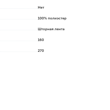
Нет
100% полиэстер
Шторная лента
160
270
160х270
Бежевый
Бежевый
1
Россия