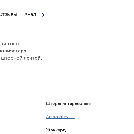
Отзывы
Аналоги
ния окна.
полиэстера.
 шторной лентой.
ем, так и самостоятельно.
ации.
Шторы интерьерные
Amazontextile
ды (не выше 40 градусов).
Жаккард