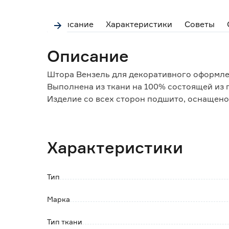
Описание
Характеристики
Советы
Описание
Штора Вензель для декоративного оформле
Выполнена из ткани на 100% состоящей из 
Изделие со всех сторон подшито, оснащено
Используется как в сочетании с легким тюл
Преимущества:
Характеристики
Проста в уходе.
Устойчива к ультрафиолету.
Не теряет форму при правильной эксплуат
Тип
Не дает усадки.
Не мнется.
Марка
Легко стирается при низкой температуре во
Быстро сохнет.
Тип ткани