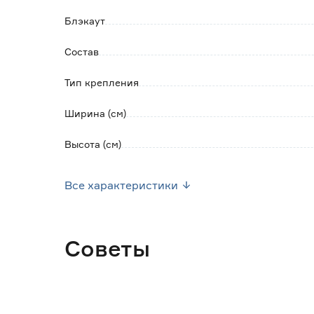
Блэкаут
Состав
Тип крепления
Ширина (см)
Высота (см)
Размер (ШxВ) см
Все характеристики
Цветовая палитра
Цвет
Советы
Количество в упаковке (шт)
Страна производства