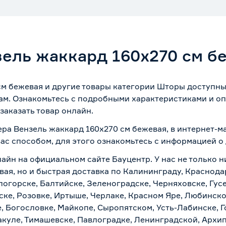
ель жаккард 160х270 см б
м бежевая и другие товары категории Шторы доступны 
ам. Ознакомьтесь с подробными характеристиками и оп
заказать товар онлайн.
ера Вензель жаккард 160х270 см бежевая, в интернет-м
вас способом, для этого ознакомьтесь с информацией о
лайн на официальном сайте Бауцентр. У нас не только н
ая, но и быстрая доставка по Калининграду, Краснода
логорске, Балтийске, Зеленоградске, Черняховске, Гусе
ске, Розовке, Иртыше, Черлаке, Красном Яре, Любинском
, Богословке, Майкопе, Сыропятском, Усть-Лабинске, 
куле, Тимашевске, Павлоградке, Ленинградской, Архи