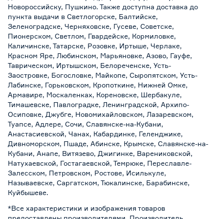
Новороссийску, Пушкино. Также доступна доставка до
пункта выдачи в Светлогорске, Балтийске,
Зеленоградске, Черняховске, Гусеве, Советске,
Пионерском, Светлом, Гвардейске, Кормиловке,
Каличинске, Татарске, Розовке, Иртыше, Черлаке,
Красном Яре, Любинском, Марьяновке, Азово, Гауфе,
Таврическом, Иртышском, Белореченске, Усть-
Заостровке, Богословке, Майкопе, Сыропятском, Усть-
Лабинске, Горьковском, Кропоткине, Нижней Омке,
Армавире, Москаленках, Кореновске, Шербакуле,
Тимашевске, Павлоградке, Ленинградской, Архипо-
Осиповке, Джубге, Новомихайловском, Лазаревском,
Туапсе, Адлере, Сочи, Славянске-на-Кубани,
Анастасиевской, Чанах, Кабардинке, Геленджике,
Дивноморском, Пшаде, Абинске, Крымске, Славянске-на-
Кубани, Анапе, Витязево, Джигинке, Варениковской,
Натухаевской, Гостагаевской, Темрюке, Переславле-
Залесском, Петровском, Ростове, Исилькуле,
Называевске, Саргатском, Тюкалинске, Барабинске,
Куйбышеве.
*Все характеристики и изображения товаров
предоставлены производителями. Производитель