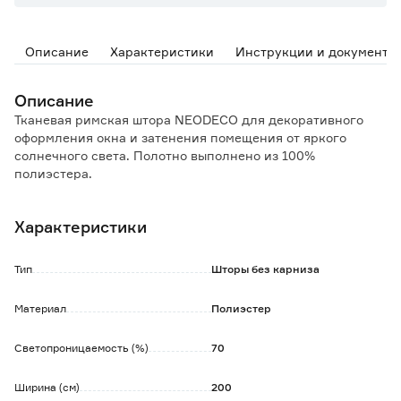
Описание
Характеристики
Инструкции и документы
Описание
Тканевая римская штора NEODECO для декоративного
оформления окна и затенения помещения от яркого
солнечного света. Полотно выполнено из 100%
полиэстера.
Закрепляется штора на специальный карниз
(приобретается отдельно) с помощью ленты-липучки
Характеристики
(одна часть на полотне, вторая на карнизе). Шторка
поднимается и опускается при помощи механизма
управления карниза.
Тип
Шторы без карниза
Пластиковые полоски, входящие в комплектацию
карниза, вставляют в специальные карманы на полотне и
Материал
Полиэстер
позволяют шторе собираться в равномерные складки.
В нижнюю часть изделия устанавливается утяжелитель
Светопроницаемость (%)
70
для плавного опускания (входит в комплектацию
карниза).
На обратной стороне полотна пришиты кольца для
Ширина (см)
200