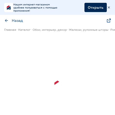
Нашим интернет-магазином
Открыть
удобнее пользоваться с помощью
приложения!
Назад
Главная
Каталог
Обои, интерьер, декор
Жалюзи, рулонные шторы
Ри