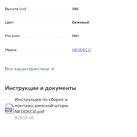
направляющих нитей.
Высота (см)
190
Обратите внимание:
Загрязнения с полотна удаляются влажной губкой или
Цвет
Бежевый
тряпкой, смоченной чистящим средством без хлора.
Полотно подходит для карниза с цепочным механизмом.
Рисунок
Нет
Карниз приобретается отдельно.
Марка
NEODECO
Страна производства
Россия
Все характеристики
Вес брутто (кг)
0.94
Инструкции и документы
Инструкция по сборке и
монтажу римской шторы
NEODECO.pdf
819.13 кб