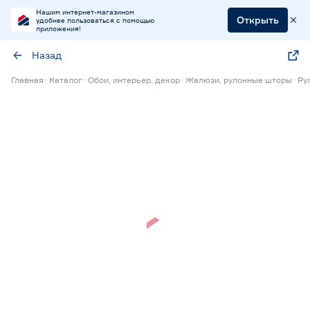
Нашим интернет-магазином
Открыть
удобнее пользоваться с помощью
приложения!
Назад
Главная
Каталог
Обои, интерьер, декор
Жалюзи, рулонные шторы
Ру
Нет в наличии