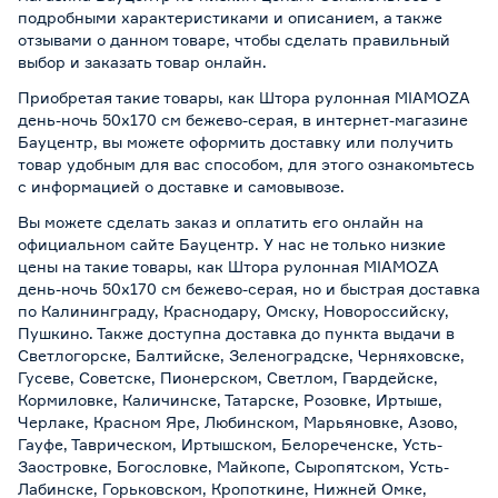
подробными характеристиками и описанием, а также
отзывами о данном товаре, чтобы сделать правильный
выбор и заказать товар онлайн.
Приобретая такие товары, как Штора рулонная MIAMOZA
день-ночь 50х170 см бежево-серая, в интернет-магазине
Бауцентр, вы можете оформить доставку или получить
товар удобным для вас способом, для этого ознакомьтесь
с информацией о
доставке и самовывозе
.
Вы можете сделать заказ и оплатить его онлайн на
официальном сайте Бауцентр. У нас не только низкие
цены на такие товары, как Штора рулонная MIAMOZA
день-ночь 50х170 см бежево-серая, но и быстрая доставка
по Калининграду, Краснодару, Омску, Новороссийску,
Пушкино. Также доступна доставка до пункта выдачи в
Светлогорске, Балтийске, Зеленоградске, Черняховске,
Гусеве, Советске, Пионерском, Светлом, Гвардейске,
Кормиловке, Каличинске, Татарске, Розовке, Иртыше,
Черлаке, Красном Яре, Любинском, Марьяновке, Азово,
Гауфе, Таврическом, Иртышском, Белореченске, Усть-
Заостровке, Богословке, Майкопе, Сыропятском, Усть-
Лабинске, Горьковском, Кропоткине, Нижней Омке,