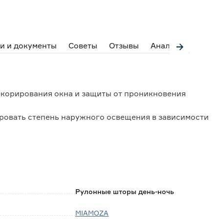
и и документы
Советы
Отзывы
Аналоги
корирования окна и защиты от проникновения
ровать степень наружного освещения в зависимости
ть, скручивая в рулон, либо опускать вниз,
нату;
роизводится намотка полотна шторы.
чие двухслойного полотна.
Рулонные шторы день-ночь
ы вала и состоят из чередующихся полос
ла.
MIAMOZA