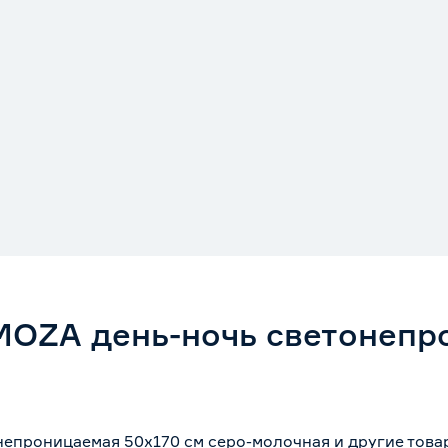
OZA день-ночь светонепр
епроницаемая 50х170 см серо-молочная и другие това