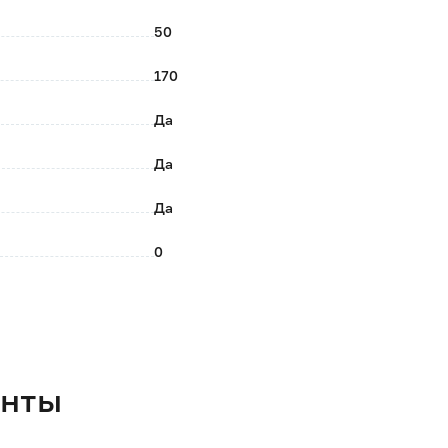
тся сдвигом одних полос относительно других - с
50
туп свету внутрь помещения, либо полностью
170
Да
ной рамы без сверления и закручивания саморезов;
Да
рку, на стену перед проемом и внутрь проема с
Да
0
Серый
Да
100% полиэстер
енты
Россия