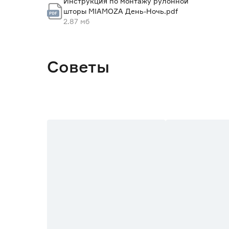
Инструкция по монтажу рулонной
шторы MIAMOZA День-Ночь.pdf
Вес брутто (кг)
2.87 мб
Размер (ШxВ) см
Советы