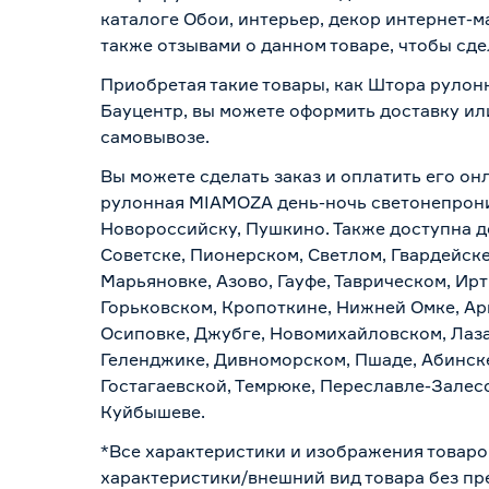
каталоге Обои, интерьер, декор интернет-
также отзывами о данном товаре, чтобы сде
Приобретая такие товары, как Штора рулон
Бауцентр, вы можете оформить доставку ил
самовывозе
.
Вы можете сделать заказ и оплатить его он
рулонная MIAMOZA день-ночь светонепрониц
Новороссийску, Пушкино. Также доступна до
Советске, Пионерском, Светлом, Гвардейске
Марьяновке, Азово, Гауфе, Таврическом, Ир
Горьковском, Кропоткине, Нижней Омке, Ар
Осиповке, Джубге, Новомихайловском, Лазар
Геленджике, Дивноморском, Пшаде, Абинске
Гостагаевской, Темрюке, Переславле-Залесс
Куйбышеве.
*Все характеристики и изображения товаро
характеристики/внешний вид товара без пре