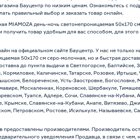
магазина Бауцентр по низким ценам. Ознакомьтесь с по
лать правильный выбор и заказать товар онлайн.
ная MIAMOZA день-ночь светонепроницаемая 50х170 см
и получить товар удобным для вас способом, для этог
лайн на официальном сайте Бауцентр. У нас не только н
аемая 50х170 см серо-молочная, но и быстрая доставк
ставка до пункта выдачи в Светлогорске, Балтийске, З
, Кормиловке, Каличинске, Татарске, Розовке, Иртыше,
тышском, Белореченске, Усть-Заостровке, Богословке, 
мавире, Москаленках, Кореновске, Шербакуле, Тимашев
евском, Туапсе, Адлере, Сочи, Славянске-на-Кубани, 
, Крымске, Славянске-на-Кубани, Анапе, Витязево, Джи
ком, Петровском, Ростове, Исилькуле, Называевске, С
в предоставлены производителями. Производитель ост
дварительного уведомления Продавца, в связи с чем, н