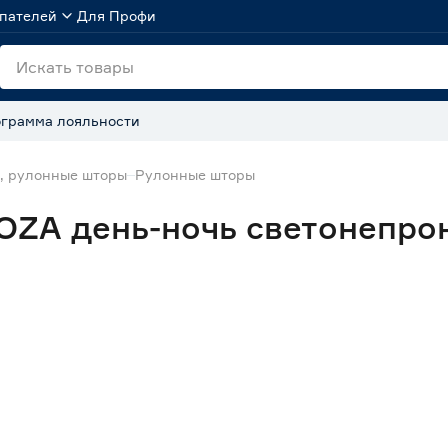
пателей
Для Профи
грамма лояльности
, рулонные шторы
Рулонные шторы
ZA день-ночь светонепрон