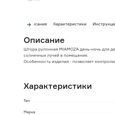
Описание
Характеристики
Инструкци
Описание
Штора рулонная MIAMOZA день-ночь для де
солнечных лучей в помещение.
Особенность изделия - позволяет контроли
от желания.
Конструктивно состоит из двух частей:
- тканевое полотно, которое можно поднима
Характеристики
ограничивая доступ наружного света в ком
- вал с системой управления, на который п
Отличие от обычных тканевых ролет - нали
Тип
Полосы ткани располагаются по обе сторон
полупрозрачного и непрозрачного материа
Марка