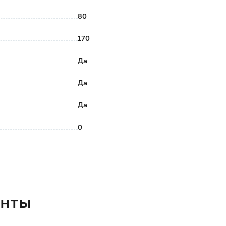
тся сдвигом одних полос относительно других - с
80
туп свету внутрь помещения, либо полностью
170
Да
ной рамы без сверления и закручивания саморезов;
Да
рку, на стену перед проемом и внутрь проема с
Да
0
Серый
Да
100% полиэстер
енты
Россия