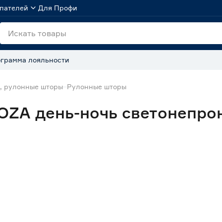
пателей
Для Профи
грамма лояльности
, рулонные шторы
Рулонные шторы
ZA день-ночь светонепрон