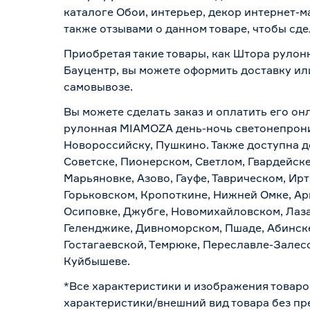
каталоге Обои, интерьер, декор интернет-
также отзывами о данном товаре, чтобы сде
Приобретая такие товары, как Штора рулон
Бауцентр, вы можете оформить доставку ил
самовывозе
.
Вы можете сделать заказ и оплатить его он
рулонная MIAMOZA день-ночь светонепрониц
Новороссийску, Пушкино. Также доступна до
Советске, Пионерском, Светлом, Гвардейске
Марьяновке, Азово, Гауфе, Таврическом, Ир
Горьковском, Кропоткине, Нижней Омке, Ар
Осиповке, Джубге, Новомихайловском, Лазар
Геленджике, Дивноморском, Пшаде, Абинске
Гостагаевской, Темрюке, Переславле-Залесс
Куйбышеве.
*Все характеристики и изображения товаро
характеристики/внешний вид товара без пре