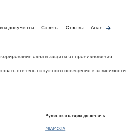
и и документы
Советы
Отзывы
Аналоги
корирования окна и защиты от проникновения
ровать степень наружного освещения в зависимости
ть, скручивая в рулон, либо опускать вниз,
нату;
роизводится намотка полотна шторы.
чие двухслойного полотна.
Рулонные шторы день-ночь
ы вала и состоят из чередующихся полос
ла.
MIAMOZA