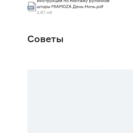
Инструкция по монтажу рулонной
шторы MIAMOZA День-Ночь.pdf
Вес брутто (кг)
2.87 мб
Размер (ШxВ) см
Советы