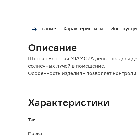
Описание
Характеристики
Инструкци
Описание
Штора рулонная MIAMOZA день-ночь для де
солнечных лучей в помещение.
Особенность изделия - позволяет контроли
от желания.
Конструктивно состоит из двух частей:
- тканевое полотно, которое можно поднима
Характеристики
ограничивая доступ наружного света в ком
- вал с системой управления, на который п
Отличие от обычных тканевых ролет - нали
Тип
Полосы ткани располагаются по обе сторон
полупрозрачного и непрозрачного материа
Марка