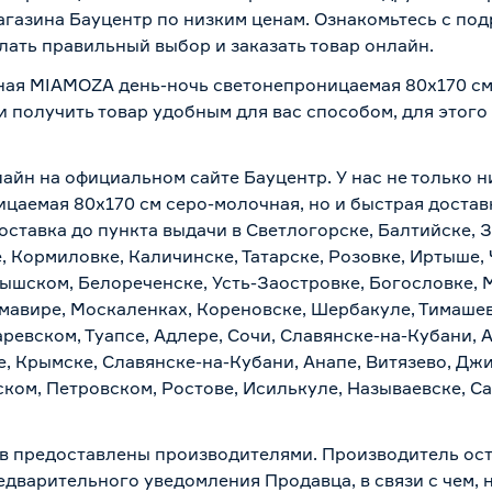
магазина Бауцентр по низким ценам. Ознакомьтесь с по
лать правильный выбор и заказать товар онлайн.
ная MIAMOZA день-ночь светонепроницаемая 80х170 см
и получить товар удобным для вас способом, для этог
лайн на официальном сайте Бауцентр. У нас не только н
аемая 80х170 см серо-молочная, но и быстрая доставк
ставка до пункта выдачи в Светлогорске, Балтийске, З
, Кормиловке, Каличинске, Татарске, Розовке, Иртыше,
тышском, Белореченске, Усть-Заостровке, Богословке, 
мавире, Москаленках, Кореновске, Шербакуле, Тимашев
евском, Туапсе, Адлере, Сочи, Славянске-на-Кубани, 
, Крымске, Славянске-на-Кубани, Анапе, Витязево, Джи
ком, Петровском, Ростове, Исилькуле, Называевске, С
в предоставлены производителями. Производитель ост
дварительного уведомления Продавца, в связи с чем, н