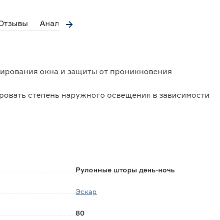
Отзывы
Аналоги
рирования окна и защиты от проникновения
ровать степень наружного освещения в зависимости
ть, скручивая в рулон, либо опускать вниз,
нату;
роизводится намотка полотна шторы.
Рулонные шторы день-ночь
чие двухслойного полотна.
Эскар
ы вала и состоят из чередующихся полос
ла.
80