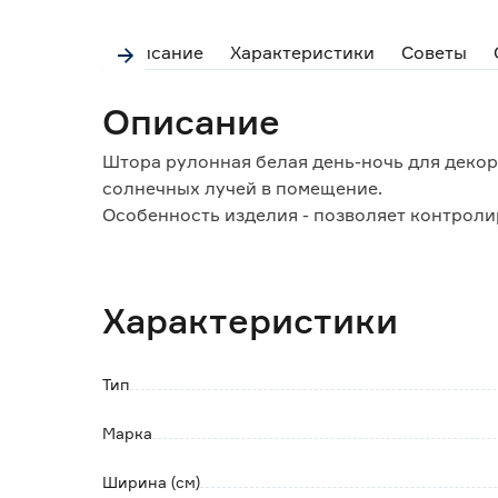
Описание
Характеристики
Советы
Описание
Штора рулонная белая день-ночь для деко
солнечных лучей в помещение.
Особенность изделия - позволяет контроли
от желания.
Конструктивно состоит из двух частей:
Характеристики
- тканевое полотно, которое можно поднима
ограничивая доступ наружного света в ком
- вал с системой управления, на который п
Тип
Отличие от обычных тканевых ролет - нали
Марка
Полосы ткани располагаются по обе сторон
полупрозрачного и непрозрачного материа
Ширина (см)