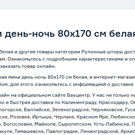
 день-ночь 80х170 см бела
белая и другие товары категории Рулонные шторы дост
ам. Ознакомьтесь с подробными характеристиками и оп
заказать товар онлайн.
ая мини день-ночь 80х170 см белая, в интернет-магаз
бом, для этого ознакомьтесь с информацией о
доставке
лайн на официальном сайте Бауцентр. У нас не только н
но и быстрая доставка по Калининграду, Краснодару, О
логорске, Балтийске, Зеленоградске, Черняховске, Гусе
ске, Розовке, Иртыше, Черлаке, Красном Яре, Любинском
, Богословке, Майкопе, Сыропятском, Усть-Лабинске, 
куле, Тимашевске, Павлоградке, Ленинградской, Архи