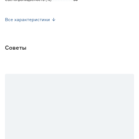
Цвет
Бежевый
Все характеристики
Рисунок
Нет
Материал
100% полиэстер
Советы
Страна производства
Россия
Вес брутто (кг)
0.433
Размер (ШxВ) см
50х160