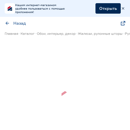
Нашим интернет-магазином
Открыть
удобнее пользоваться с помощью
приложения!
Назад
Главная
Каталог
Обои, интерьер, декор
Жалюзи, рулонные шторы
Ру
Нет в наличии