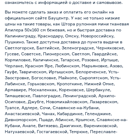
ознакомьтесь с информацией о
доставке и самовывозе
.
Вы можете сделать заказ и оплатить его онлайн на
официальном сайте Бауцентр. У нас не только низкие
цены на такие товары, как Штора рулонная мини тканевая
Апилера 50х160 см бежевая, но и быстрая доставка по
Калининграду, Краснодару, Омску, Новороссийску,
Пушкино. Также доступна доставка до пункта выдачи в
Светлогорске, Балтийске, Зеленоградске, Черняховске,
Гусеве, Советске, Пионерском, Светлом, Гвардейске,
Кормиловке, Каличинске, Татарске, Розовке, Иртыше,
Черлаке, Красном Яре, Любинском, Марьяновке, Азово,
Гауфе, Таврическом, Иртышском, Белореченске, Усть-
Заостровке, Богословке, Майкопе, Сыропятском, Усть-
Лабинске, Горьковском, Кропоткине, Нижней Омке,
Армавире, Москаленках, Кореновске, Шербакуле,
Тимашевске, Павлоградке, Ленинградской, Архипо-
Осиповке, Джубге, Новомихайловском, Лазаревском,
Туапсе, Адлере, Сочи, Славянске-на-Кубани,
Анастасиевской, Чанах, Кабардинке, Геленджике,
Дивноморском, Пшаде, Абинске, Крымске, Славянске-на-
Кубани, Анапе, Витязево, Джигинке, Варениковской,
Натухаевской, Гостагаевской, Темрюке, Переславле-