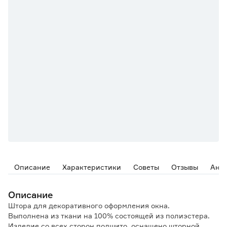
Описание
Характеристики
Советы
Отзывы
Ана
Описание
Штора для декоративного оформления окна.
Выполнена из ткани на 100% состоящей из полиэстера.
Изделие со всех сторон подшито, оснащено шторной