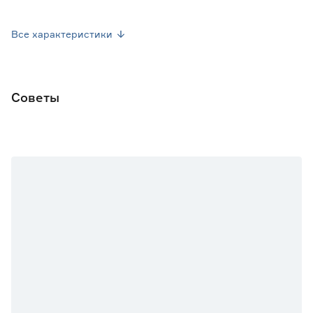
Высота (см)
180
Все характеристики
Размер (ШxВ) см
140х180
Цветовая палитра
Белый
Советы
Цвет
Белый
Рисунок
Нет
Форма шторы
Прямоугольная
Количество в упаковке (шт)
1
Страна производства
Россия
Вес брутто (кг)
0.25