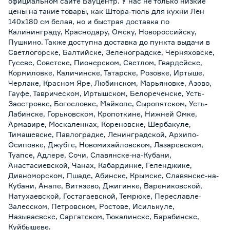
официальном сайте Бауцентр. У нас не только низкие
цены на такие товары, как Штора-тюль для кухни Лен
140х180 см белая, но и быстрая доставка по
Калининграду, Краснодару, Омску, Новороссийску,
Пушкино. Также доступна доставка до пункта выдачи в
Светлогорске, Балтийске, Зеленоградске, Черняховске,
Гусеве, Советске, Пионерском, Светлом, Гвардейске,
Кормиловке, Каличинске, Татарске, Розовке, Иртыше,
Черлаке, Красном Яре, Любинском, Марьяновке, Азово,
Гауфе, Таврическом, Иртышском, Белореченске, Усть-
Заостровке, Богословке, Майкопе, Сыропятском, Усть-
Лабинске, Горьковском, Кропоткине, Нижней Омке,
Армавире, Москаленках, Кореновске, Шербакуле,
Тимашевске, Павлоградке, Ленинградской, Архипо-
Осиповке, Джубге, Новомихайловском, Лазаревском,
Туапсе, Адлере, Сочи, Славянске-на-Кубани,
Анастасиевской, Чанах, Кабардинке, Геленджике,
Дивноморском, Пшаде, Абинске, Крымске, Славянске-на-
Кубани, Анапе, Витязево, Джигинке, Варениковской,
Натухаевской, Гостагаевской, Темрюке, Переславле-
Залесском, Петровском, Ростове, Исилькуле,
Называевске, Саргатском, Тюкалинске, Барабинске,
Куйбышеве.