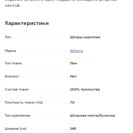
лентой.
Преимущества:
Характеристики
Материал устойчив к ультрафиолету.
Не теряет форму при правильной эксплуатации.
Не дает усадки.
Тип
Шторы короткие
Не мнется.
Стирка при температуре воды не выше 40 градусов.
Марка
Witerra
Быстро сохнет.
Тип ткани
Лен
Блэкаут
Нет
Состав ткани
100% полиэстер
Плотность ткани г/м2
70
Тип крепления
Шторная лента/Кулиска
Ширина (см)
140