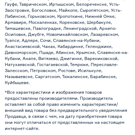
Гауфе, Таврическом, Иртышском, Белореченске, Усть-
Заостровке, Богословке, Майкопе, Сыропятском, Усть-
Лабинске, Горьковском, Кропоткине, Нижней Омке,
Армавире, Москаленках, Кореновске, Шербакуле,
Тимашевске, Павлоградке, Ленинградской, Архипо-
Осиповке, Джубге, Новомихайловском, Лазаревском,
Туапсе, Адлере, Сочи, Славянске-на-Кубани,
Анастасиевской, Чанах, Кабардинке, Геленджике,
Дивноморском, Пшаде, Абинске, Крымске, Славянске-на-
Кубани, Анапе, Витязево, Джигинке, Варениковской,
Натухаевской, Гостагаевской, Темрюке, Переславле-
Залесском, Петровском, Ростове, Исилькуле,
Называевске, Саргатском, Тюкалинске, Барабинске,
Куйбышеве.
*Все характеристики и изображения товаров
предоставлены производителями. Производитель
оставляет за собой право изменить характеристики/
внешний вид товара без предварительного уведомления
Продавца, в связи с чем, на дату приобретения товара
они могут отличаться от представленных на настоящем
интернет-сайте.