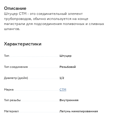
Описание
Штуцер СТМ - это соединительный элемент
трубопроводов, обычно используется на конце
магистрали для подсоединения поливочных и сливных
шлангов.
Преимущества:
Характеристики
- устойчивость к коррозии;
- прочность и долговечность;
- крепкая фиксация;
Тип
Штуцер
- герметичное соединение без протеканий.
Тип соединения
Резьбовой
Диаметр (дюйм)
1/2
Марка
СТМ
Тип резьбы
Внутренняя
Материал
Латунь никелированная