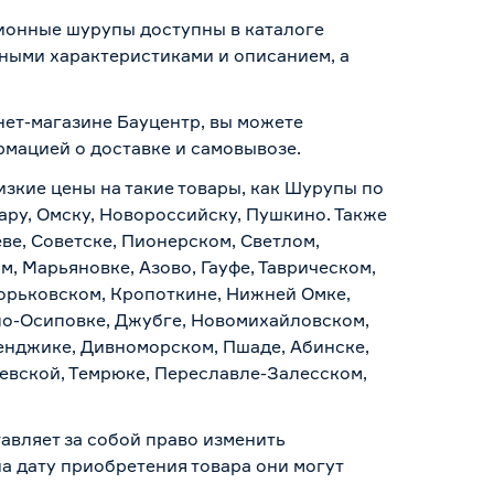
ионные шурупы доступны в каталоге
ными характеристиками и описанием, а
нет-магазине Бауцентр, вы можете
ормацией о
доставке и самовывозе
.
изкие цены на такие товары, как Шурупы по
ару, Омску, Новороссийску, Пушкино. Также
ве, Советске, Пионерском, Светлом,
, Марьяновке, Азово, Гауфе, Таврическом,
Горьковском, Кропоткине, Нижней Омке,
по-Осиповке, Джубге, Новомихайловском,
ленджике, Дивноморском, Пшаде, Абинске,
аевской, Темрюке, Переславле-Залесском,
авляет за собой право изменить
а дату приобретения товара они могут