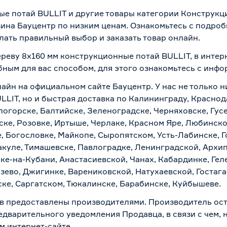
ые потай BULLIT и другие товары категории Конструкц
ина Бауцентр по низким ценам. Ознакомьтесь с подроб
лать правильный выбор и заказать товар онлайн.
ереву 8x160 мм конструкционные потай BULLIT, в интер
бным для вас способом, для этого ознакомьтесь с инф
лайн на официальном сайте Бауцентр. У нас не только н
LLIT, но и быстрая доставка по Калининграду, Краснод
логорске, Балтийске, Зеленоградске, Черняховске, Гусе
ске, Розовке, Иртыше, Черлаке, Красном Яре, Любинском
, Богословке, Майкопе, Сыропятском, Усть-Лабинске, 
куле, Тимашевске, Павлоградке, Ленинградской, Архи
ске-на-Кубани, Анастасиевской, Чанах, Кабардинке, Ге
зево, Джигинке, Варениковской, Натухаевской, Гостаг
ске, Саргатском, Тюкалинске, Барабинске, Куйбышеве.
в предоставлены производителями. Производитель ост
дварительного уведомления Продавца, в связи с чем, н
м интернет-сайте.