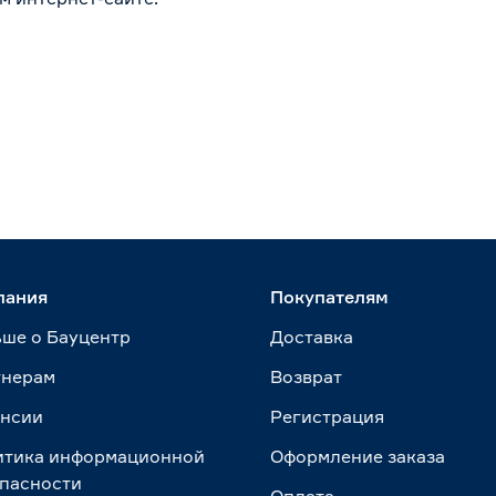
пания
Покупателям
ше о Бауцентр
Доставка
тнерам
Возврат
ансии
Регистрация
итика информационной
Оформление заказа
пасности