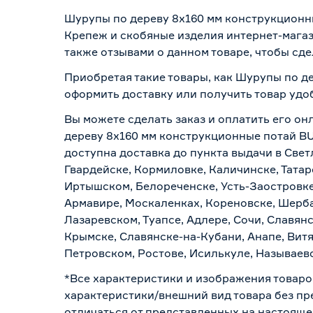
Шурупы по дереву 8x160 мм конструкционн
Крепеж и скобяные изделия интернет-магаз
также отзывами о данном товаре, чтобы сде
Приобретая такие товары, как Шурупы по д
оформить доставку или получить товар удо
Вы можете сделать заказ и оплатить его он
дереву 8x160 мм конструкционные потай BU
доступна доставка до пункта выдачи в Свет
Гвардейске, Кормиловке, Каличинске, Татар
Иртышском, Белореченске, Усть-Заостровке
Армавире, Москаленках, Кореновске, Шерба
Лазаревском, Туапсе, Адлере, Сочи, Славян
Крымске, Славянске-на-Кубани, Анапе, Витя
Петровском, Ростове, Исилькуле, Называев
*Все характеристики и изображения товаро
характеристики/внешний вид товара без пре
отличаться от представленных на настояще