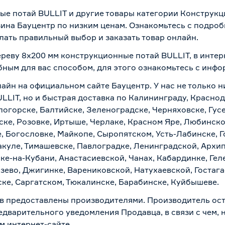
ые потай BULLIT и другие товары категории Конструк
ина Бауцентр по низким ценам. Ознакомьтесь с подроб
лать правильный выбор и заказать товар онлайн.
ереву 8x200 мм конструкционные потай BULLIT, в интер
бным для вас способом, для этого ознакомьтесь с инф
лайн на официальном сайте Бауцентр. У нас не только н
LLIT, но и быстрая доставка по Калининграду, Краснод
логорске, Балтийске, Зеленоградске, Черняховске, Гусе
ске, Розовке, Иртыше, Черлаке, Красном Яре, Любинском
, Богословке, Майкопе, Сыропятском, Усть-Лабинске, 
куле, Тимашевске, Павлоградке, Ленинградской, Архи
ске-на-Кубани, Анастасиевской, Чанах, Кабардинке, Ге
зево, Джигинке, Варениковской, Натухаевской, Гостаг
ске, Саргатском, Тюкалинске, Барабинске, Куйбышеве.
в предоставлены производителями. Производитель ост
дварительного уведомления Продавца, в связи с чем, н
м интернет-сайте.