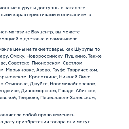
ционные шурупы доступны в каталоге
ными характеристиками и описанием, а
нет-магазине Бауцентр, вы можете
ормацией о
доставке и самовывозе
.
изкие цены на такие товары, как Шурупы по
ару, Омску, Новороссийску, Пушкино. Также
ве, Советске, Пионерском, Светлом,
, Марьяновке, Азово, Гауфе, Таврическом,
Горьковском, Кропоткине, Нижней Омке,
по-Осиповке, Джубге, Новомихайловском,
ленджике, Дивноморском, Пшаде, Абинске,
аевской, Темрюке, Переславле-Залесском,
авляет за собой право изменить
а дату приобретения товара они могут