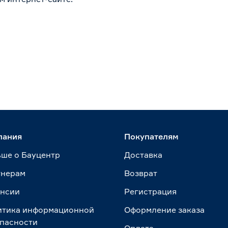
пания
Покупателям
ше о Бауцентр
Доставка
тнерам
Возврат
ансии
Регистрация
итика информационной
Оформление заказа
пасности