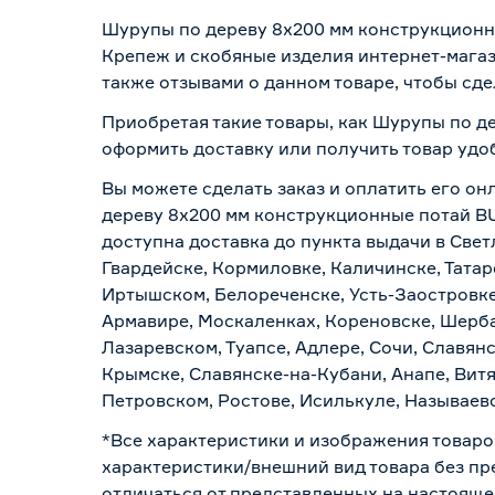
Шурупы по дереву 8x200 мм конструкционн
Крепеж и скобяные изделия интернет-магаз
также отзывами о данном товаре, чтобы сде
Приобретая такие товары, как Шурупы по д
оформить доставку или получить товар удо
Вы можете сделать заказ и оплатить его он
дереву 8x200 мм конструкционные потай BU
доступна доставка до пункта выдачи в Свет
Гвардейске, Кормиловке, Каличинске, Татар
Иртышском, Белореченске, Усть-Заостровке
Армавире, Москаленках, Кореновске, Шерба
Лазаревском, Туапсе, Адлере, Сочи, Славян
Крымске, Славянске-на-Кубани, Анапе, Витя
Петровском, Ростове, Исилькуле, Называев
*Все характеристики и изображения товаро
характеристики/внешний вид товара без пре
отличаться от представленных на настояще