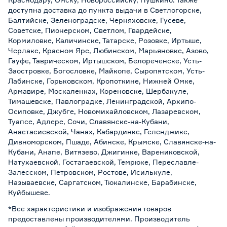
доступна доставка до пункта выдачи в Светлогорске,
Балтийске, Зеленоградске, Черняховске, Гусеве,
Советске, Пионерском, Светлом, Гвардейске,
Кормиловке, Каличинске, Татарске, Розовке, Иртыше,
Черлаке, Красном Яре, Любинском, Марьяновке, Азово,
Гауфе, Таврическом, Иртышском, Белореченске, Усть-
Заостровке, Богословке, Майкопе, Сыропятском, Усть-
Лабинске, Горьковском, Кропоткине, Нижней Омке,
Армавире, Москаленках, Кореновске, Шербакуле,
Тимашевске, Павлоградке, Ленинградской, Архипо-
Осиповке, Джубге, Новомихайловском, Лазаревском,
Туапсе, Адлере, Сочи, Славянске-на-Кубани,
Анастасиевской, Чанах, Кабардинке, Геленджике,
Дивноморском, Пшаде, Абинске, Крымске, Славянске-на-
Кубани, Анапе, Витязево, Джигинке, Варениковской,
Натухаевской, Гостагаевской, Темрюке, Переславле-
Залесском, Петровском, Ростове, Исилькуле,
Называевске, Саргатском, Тюкалинске, Барабинске,
Куйбышеве.
*Все характеристики и изображения товаров
предоставлены производителями. Производитель