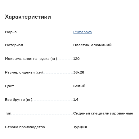
различную ширину ванн.
Размер сиденья: 36х26 см.
Характеристики
Сиденье для ванны протестировано международным
концерном TUV Rheinland (Германия).
Марка
Primanova
Материал
Пластик, алюминий
Максимальная нагрузка (кг)
120
Размер сиденья (см)
36х26
Цвет
Белый
Вес брутто (кг)
1.4
Тип
Сиденья специализированные
Страна производства
Турция