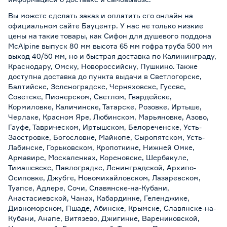
Вы можете сделать заказ и оплатить его онлайн на
официальном сайте Бауцентр. У нас не только низкие
цены на такие товары, как Сифон для душевого поддона
MсAlрinе выпуск 80 мм высота 65 мм гофра труба 500 мм
выход 40/50 мм, но и быстрая доставка по Калининграду,
Краснодару, Омску, Новороссийску, Пушкино. Также
доступна доставка до пункта выдачи в Светлогорске,
Балтийске, Зеленоградске, Черняховске, Гусеве,
Советске, Пионерском, Светлом, Гвардейске,
Кормиловке, Каличинске, Татарске, Розовке, Иртыше,
Черлаке, Красном Яре, Любинском, Марьяновке, Азово,
Гауфе, Таврическом, Иртышском, Белореченске, Усть-
Заостровке, Богословке, Майкопе, Сыропятском, Усть-
Лабинске, Горьковском, Кропоткине, Нижней Омке,
Армавире, Москаленках, Кореновске, Шербакуле,
Тимашевске, Павлоградке, Ленинградской, Архипо-
Осиповке, Джубге, Новомихайловском, Лазаревском,
Туапсе, Адлере, Сочи, Славянске-на-Кубани,
Анастасиевской, Чанах, Кабардинке, Геленджике,
Дивноморском, Пшаде, Абинске, Крымске, Славянске-на-
Кубани, Анапе, Витязево, Джигинке, Варениковской,