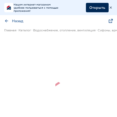
Нашим интернет-магазином
Открыть
удобнее пользоваться с помощью
приложения!
Назад
Главная
Каталог
Водоснабжение, отопление, вентиляция
Сифоны, арм