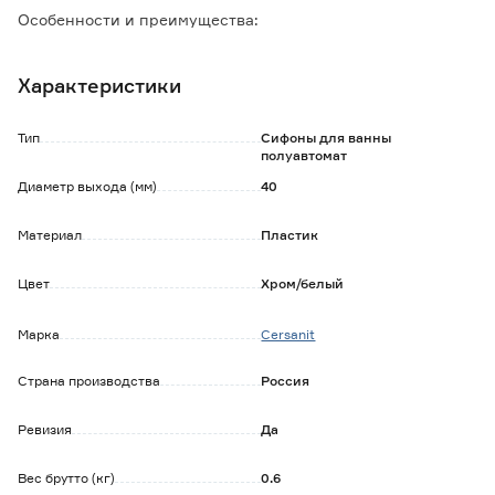
Особенности и преимущества:
- ограничитель поворота позволяет комфортно
использовать слив, не перекручивая и не изнашивая
Характеристики
механизм;
- хромированная накладка механизма устойчива к
загрязнениям и воздействию чистящих средств;
Тип
Сифоны для ванны
- стальной трос управления, в конструкции поворотного
полуавтомат
механизма, защищен от воздействия влаги полимерным
Диаметр выхода (мм)
40
покрытием.
- комфортная длина гофры-перелива (до 600 мм) не
Материал
Пластик
ломается даже при форсировании вентиля.
Цвет
Хром/белый
Марка
Cersanit
Страна производства
Россия
Ревизия
Да
Вес брутто (кг)
0.6