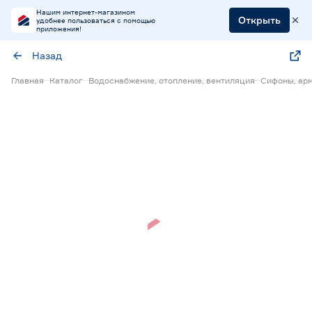
Нашим интернет-магазином
Открыть
удобнее пользоваться с помощью
приложения!
Назад
Главная
Каталог
Водоснабжение, отопление, вентиляция
Сифоны, арм