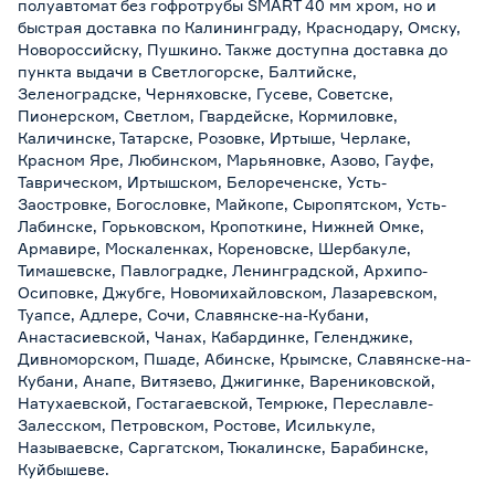
полуавтомат без гофротрубы SMART 40 мм хром, но и
быстрая доставка по Калининграду, Краснодару, Омску,
Новороссийску, Пушкино. Также доступна доставка до
пункта выдачи в Светлогорске, Балтийске,
Зеленоградске, Черняховске, Гусеве, Советске,
Пионерском, Светлом, Гвардейске, Кормиловке,
Каличинске, Татарске, Розовке, Иртыше, Черлаке,
Красном Яре, Любинском, Марьяновке, Азово, Гауфе,
Таврическом, Иртышском, Белореченске, Усть-
Заостровке, Богословке, Майкопе, Сыропятском, Усть-
Лабинске, Горьковском, Кропоткине, Нижней Омке,
Армавире, Москаленках, Кореновске, Шербакуле,
Тимашевске, Павлоградке, Ленинградской, Архипо-
Осиповке, Джубге, Новомихайловском, Лазаревском,
Туапсе, Адлере, Сочи, Славянске-на-Кубани,
Анастасиевской, Чанах, Кабардинке, Геленджике,
Дивноморском, Пшаде, Абинске, Крымске, Славянске-на-
Кубани, Анапе, Витязево, Джигинке, Варениковской,
Натухаевской, Гостагаевской, Темрюке, Переславле-
Залесском, Петровском, Ростове, Исилькуле,
Называевске, Саргатском, Тюкалинске, Барабинске,
Куйбышеве.