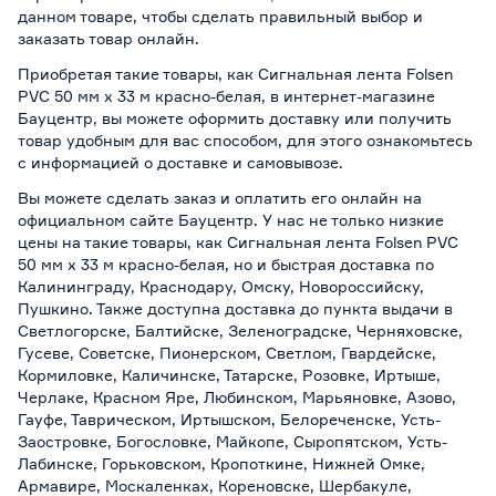
данном товаре, чтобы сделать правильный выбор и
заказать товар онлайн.
Приобретая такие товары, как Сигнальная лента Folsen
РVC 50 мм х 33 м красно-белая, в интернет-магазине
Бауцентр, вы можете оформить доставку или получить
товар удобным для вас способом, для этого ознакомьтесь
с информацией о
доставке и самовывозе
.
Вы можете сделать заказ и оплатить его онлайн на
официальном сайте Бауцентр. У нас не только низкие
цены на такие товары, как Сигнальная лента Folsen РVC
50 мм х 33 м красно-белая, но и быстрая доставка по
Калининграду, Краснодару, Омску, Новороссийску,
Пушкино. Также доступна доставка до пункта выдачи в
Светлогорске, Балтийске, Зеленоградске, Черняховске,
Гусеве, Советске, Пионерском, Светлом, Гвардейске,
Кормиловке, Каличинске, Татарске, Розовке, Иртыше,
Черлаке, Красном Яре, Любинском, Марьяновке, Азово,
Гауфе, Таврическом, Иртышском, Белореченске, Усть-
Заостровке, Богословке, Майкопе, Сыропятском, Усть-
Лабинске, Горьковском, Кропоткине, Нижней Омке,
Армавире, Москаленках, Кореновске, Шербакуле,