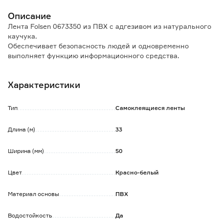
Описание
Лента Folsen 0673350 из ПВХ с адгезивом из натурального
каучука.
Обеспечивает безопасность людей и одновременно
выполняет функцию информационного средства.
Особенности и преимущества:
Характеристики
- хорошая адгезия;
- эластичность;
- устойчивость к старению.
Тип
Самоклеящиеся ленты
Обратите внимание:
Длина (м)
33
Максимальная степень адгезии достигается при
температуре от +15С° до +30 С°.
Ширина (мм)
50
Цвет
Красно-белый
Материал основы
ПВХ
Водостойкость
Да