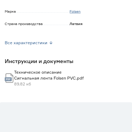
Марка
Folsen
Страна производства
Латвия
Тип поверхности
Самоклеящаяся
Все характеристики
Вес брутто (кг)
0.349
Инструкции и документы
Техническое описание
Сигнальная лента Folsen РVC.pdf
89.82 кб