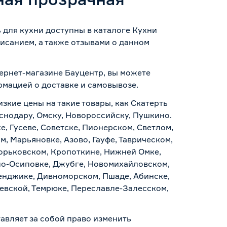
ь для кухни доступны в каталоге Кухни
исанием, а также отзывами о данном
тернет-магазине Бауцентр, вы можете
ормацией о
доставке и самовывозе
.
изкие цены на такие товары, как Скатерть
аснодару, Омску, Новороссийску, Пушкино.
, Гусеве, Советске, Пионерском, Светлом,
, Марьяновке, Азово, Гауфе, Таврическом,
Горьковском, Кропоткине, Нижней Омке,
по-Осиповке, Джубге, Новомихайловском,
ленджике, Дивноморском, Пшаде, Абинске,
аевской, Темрюке, Переславле-Залесском,
авляет за собой право изменить