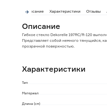
Описание
Характеристики
Отзывы
Описание
Гибкое стекло Dekorelle 197RC/R-120 выпол
Представляет собой немного тянущийся, ка
прозрачной поверхностью.
Используется в качестве мягкого стекла на 
Особенности и преимущества:
Характеристики
- изделие не скользит и не шуршит;
- толщина пленки 0,8 мм;
- легко моется;
Тип
- запас для корректировки размера;
- легко подрезается под любую форму;
Материал
- подходит для любых столов;
- простота монтажа.
Длина (см)