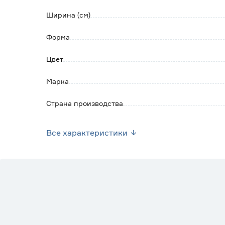
Ширина (см)
Обратите внимание:
В течение первого месяца эксплуатации гибк
Форма
одной стороне, поэтому изделие оснащено з
Цвет
Марка
Страна производства
Вес брутто (кг)
Все характеристики