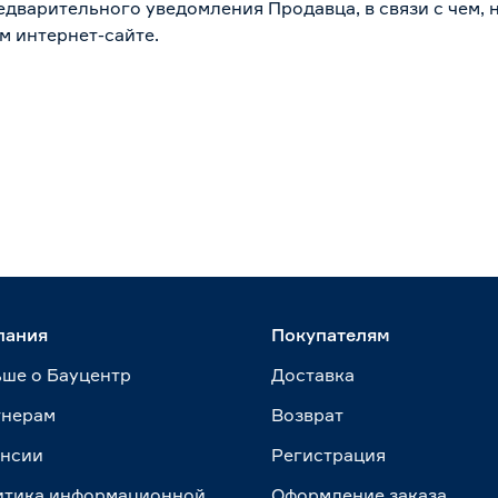
дварительного уведомления Продавца, в связи с чем, н
м интернет-сайте.
пания
Покупателям
ше о Бауцентр
Доставка
тнерам
Возврат
ансии
Регистрация
итика информационной
Оформление заказа