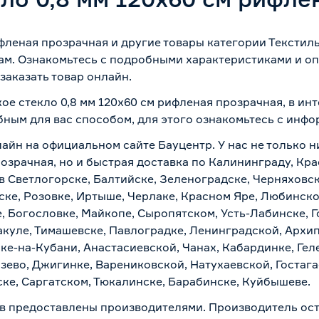
ифленая прозрачная и другие товары категории Текстил
ам. Ознакомьтесь с подробными характеристиками и оп
заказать товар онлайн.
кое стекло 0,8 мм 120х60 см рифленая прозрачная, в ин
бным для вас способом, для этого ознакомьтесь с инф
айн на официальном сайте Бауцентр. У нас не только н
розрачная, но и быстрая доставка по Калининграду, Кр
в Светлогорске, Балтийске, Зеленоградске, Черняховске
ске, Розовке, Иртыше, Черлаке, Красном Яре, Любинском
, Богословке, Майкопе, Сыропятском, Усть-Лабинске, 
куле, Тимашевске, Павлоградке, Ленинградской, Архи
ске-на-Кубани, Анастасиевской, Чанах, Кабардинке, Ге
зево, Джигинке, Варениковской, Натухаевской, Гостаг
ске, Саргатском, Тюкалинске, Барабинске, Куйбышеве.
в предоставлены производителями. Производитель ост