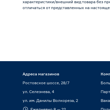
характеристики/внешний вид товара без пре
отличаться от представленных на настояще
Адреса магазинов
Ком
Ростовское шоссе, 28/7
Боль
ул. Селезнева, 4
Пар
ул. им. Данилы Волкореза, 2
Вак
Ежедневно 8 — 22
Пол