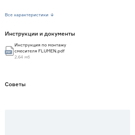
Комплектация
Эксцентрики, отражатели,
шланг, лейка, держатель для
Все характеристики
лейки
Диаметр картриджа, кранбуксы (мм)
35
Инструкции и документы
Управление
Рычажное
Инструкция по монтажу
Материал
Латунь
смесителя FLUMEN.pdf
2.64 мб
Цвет
Хром
Вес брутто (кг)
1.6
Советы