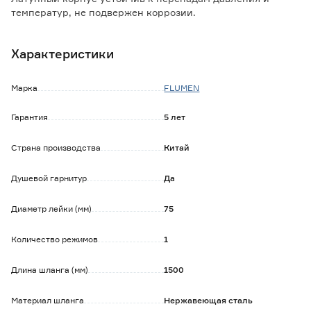
температур, не подвержен коррозии.
Покрытие устойчиво к истиранию и потускнению.
Характеристики
Смеситель комплектуется керамическим картриджем,
который обеспечивает бесшумную работу изделия,
плавное переключение рукоятки, а также точность
Марка
FLUMEN
регулировки температуры и напора воды.
Гарантия
5 лет
Обратите внимание:
Душевой гарнитур входит в комплект.
Страна производства
Китай
Душевой гарнитур
Да
Диаметр лейки (мм)
75
Количество режимов
1
Длина шланга (мм)
1500
Материал шланга
Нержавеющая сталь