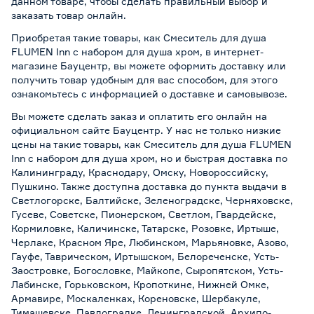
данном товаре, чтобы сделать правильный выбор и
заказать товар онлайн.
Приобретая такие товары, как Смеситель для душа
FLUMEN Inn с набором для душа хром, в интернет-
магазине Бауцентр, вы можете оформить доставку или
получить товар удобным для вас способом, для этого
ознакомьтесь с информацией о
доставке и самовывозе
.
Вы можете сделать заказ и оплатить его онлайн на
официальном сайте Бауцентр. У нас не только низкие
цены на такие товары, как Смеситель для душа FLUMEN
Inn с набором для душа хром, но и быстрая доставка по
Калининграду, Краснодару, Омску, Новороссийску,
Пушкино. Также доступна доставка до пункта выдачи в
Светлогорске, Балтийске, Зеленоградске, Черняховске,
Гусеве, Советске, Пионерском, Светлом, Гвардейске,
Кормиловке, Каличинске, Татарске, Розовке, Иртыше,
Черлаке, Красном Яре, Любинском, Марьяновке, Азово,
Гауфе, Таврическом, Иртышском, Белореченске, Усть-
Заостровке, Богословке, Майкопе, Сыропятском, Усть-
Лабинске, Горьковском, Кропоткине, Нижней Омке,
Армавире, Москаленках, Кореновске, Шербакуле,
Тимашевске, Павлоградке, Ленинградской, Архипо-