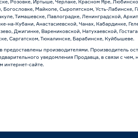
ске, Розовке, Иртыше, Черлаке, Красном Яре, Любинском
, Богословке, Майкопе, Сыропятском, Усть-Лабинске, 
куле, Тимашевске, Павлоградке, Ленинградской, Архи
ске-на-Кубани, Анастасиевской, Чанах, Кабардинке, Ге
зево, Джигинке, Варениковской, Натухаевской, Гостаг
ске, Саргатском, Тюкалинске, Барабинске, Куйбышеве.
в предоставлены производителями. Производитель ост
дварительного уведомления Продавца, в связи с чем, н
м интернет-сайте.