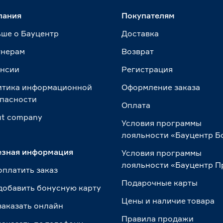
пания
Покупателям
ше о Бауцентр
Доставка
тнерам
Возврат
ансии
Регистрация
итика информационной
Оформление заказа
пасности
Оплата
t сompany
Условия программы
лояльности «Бауцентр Б
езная информация
Условия программы
лояльности «Бауцентр 
оплатить заказ
Подарочные карты
добавить бонусную карту
Цены и наличие товара
заказать онлайн
Правила продажи