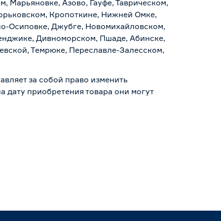
, Марьяновке, Азово, Гауфе, Таврическом,
Горьковском, Кропоткине, Нижней Омке,
по-Осиповке, Джубге, Новомихайловском,
ленджике, Дивноморском, Пшаде, Абинске,
аевской, Темрюке, Переславле-Залесском,
авляет за собой право изменить
а дату приобретения товара они могут