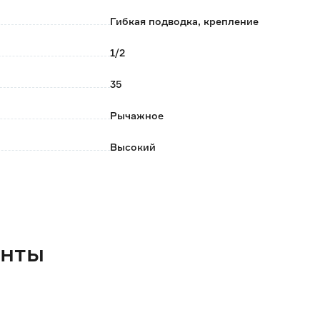
Гибкая подводка, крепление
1/2
35
Рычажное
Высокий
Нет
Нет
Нет
енты
Латунь
Хром