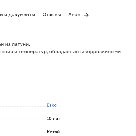
и и документы
Отзывы
Аналоги
н из латуни.
ления и температур, обладает антикоррозийными
тиранию и придает модели зеркальный блеск.
ртриджем, который обеспечивает бесшумную работу
а также точность регулировки температуры и напора
ю воздухом, что делает ее мягкой, снижает
Esko
сходовать воду.
10 лет
в комплект входит гибкая подводка в оплетке из
Китай