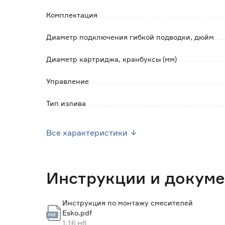
Комплектация
Диаметр подключения гибкой подводки, дюйм
Диаметр картриджа, кранбуксы (мм)
Управление
Тип излива
Выдвижной излив
Все характеристики
Гибкий излив
Функция подключения фильтра
Инструкции и докум
Материал
Инструкция по монтажу смесителей
Esko.pdf
Цвет
1.16 мб