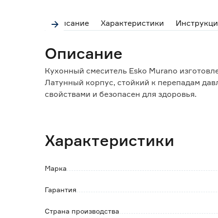
Описание
Характеристики
Инструкци
Описание
Кухонный смеситель Esko Murano изготовле
Латунный корпус, стойкий к перепадам дав
свойствами и безопасен для здоровья.
Никель-хромовое покрытие устойчиво к ис
Смеситель комплектуется керамическим ка
Характеристики
изделия, плавное переключение рукоятки, 
воды.
Пластиковый аэратор насыщает водную стру
Марка
количество брызг и помогает экономнее ра
Гарантия
Для подключения к системе водоснабжения 
нержавеющей стали.
Страна производства