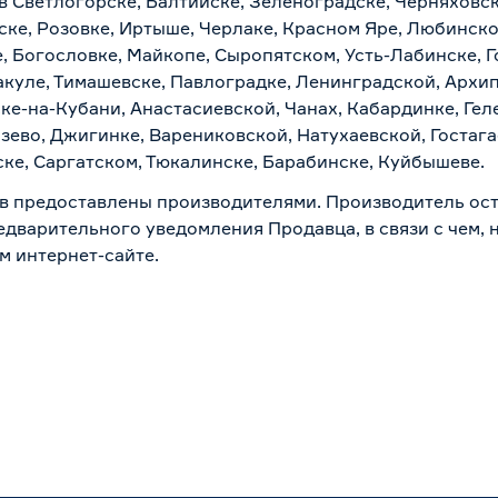
в Светлогорске, Балтийске, Зеленоградске, Черняховске
ске, Розовке, Иртыше, Черлаке, Красном Яре, Любинском
, Богословке, Майкопе, Сыропятском, Усть-Лабинске, 
куле, Тимашевске, Павлоградке, Ленинградской, Архи
ске-на-Кубани, Анастасиевской, Чанах, Кабардинке, Ге
зево, Джигинке, Варениковской, Натухаевской, Гостаг
ске, Саргатском, Тюкалинске, Барабинске, Куйбышеве.
в предоставлены производителями. Производитель ост
дварительного уведомления Продавца, в связи с чем, н
м интернет-сайте.