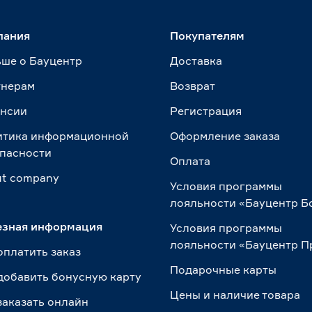
пания
Покупателям
ше о Бауцентр
Доставка
тнерам
Возврат
ансии
Регистрация
итика информационной
Оформление заказа
пасности
Оплата
t сompany
Условия программы
лояльности «Бауцентр Б
езная информация
Условия программы
лояльности «Бауцентр 
оплатить заказ
Подарочные карты
добавить бонусную карту
Цены и наличие товара
заказать онлайн