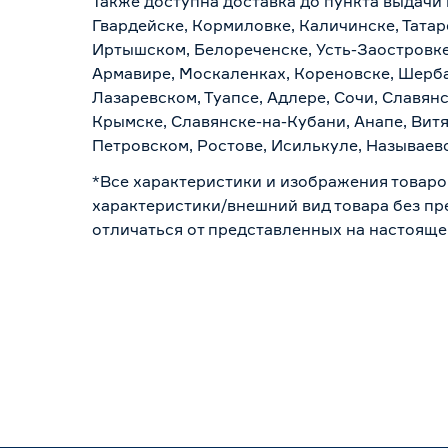
Также доступна доставка до пункта выдачи 
Гвардейске, Кормиловке, Каличинске, Татар
Иртышском, Белореченске, Усть-Заостровке
Армавире, Москаленках, Кореновске, Шерба
Лазаревском, Туапсе, Адлере, Сочи, Славян
Крымске, Славянске-на-Кубани, Анапе, Витя
Петровском, Ростове, Исилькуле, Называев
*Все характеристики и изображения товаро
характеристики/внешний вид товара без пре
отличаться от представленных на настояще