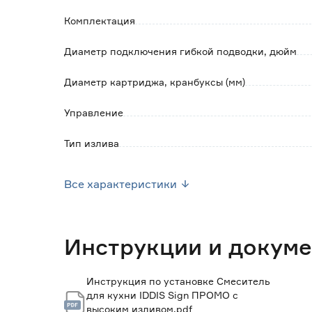
Для подключения к системе водоснабжения 
Комплектация
нержавеющей стали.
Диаметр подключения гибкой подводки, дюйм
Диаметр картриджа, кранбуксы (мм)
Управление
Тип излива
Выдвижной излив
Все характеристики
Гибкий излив
Функция подключения фильтра
Инструкции и докум
Материал
Инструкция по установке Смеситель
для кухни IDDIS Sign ПРОМО с
Цвет
высоким изливом.pdf