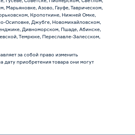
, Гусеве, Советске, Пионерском, Светлом,
, Марьяновке, Азово, Гауфе, Таврическом,
Горьковском, Кропоткине, Нижней Омке,
по-Осиповке, Джубге, Новомихайловском,
ленджике, Дивноморском, Пшаде, Абинске,
аевской, Темрюке, Переславле-Залесском,
авляет за собой право изменить
а дату приобретения товара они могут