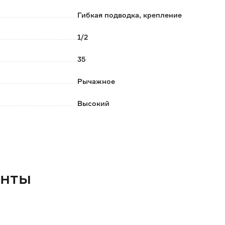
в комплект входит гибкая подводка в оплетке из
Гибкая подводка, крепление
1/2
35
Рычажное
Высокий
Нет
Нет
Нет
енты
Латунь
Хром