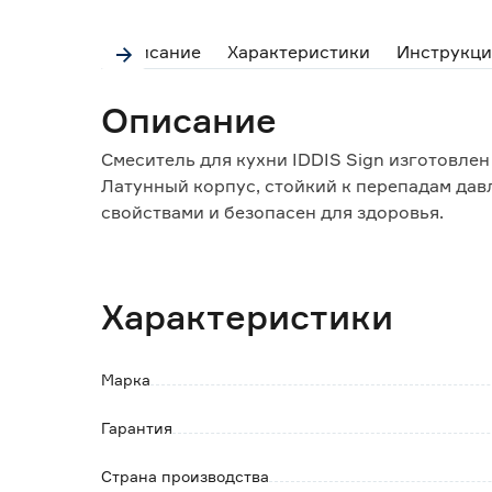
Описание
Характеристики
Инструкци
Описание
Смеситель для кухни IDDIS Sign изготовлен
Латунный корпус, стойкий к перепадам дав
свойствами и безопасен для здоровья.
Увеличенное никель-хромовое покрытие ус
блеск.
Характеристики
Смеситель комплектуется керамическим ка
изделия, плавное переключение ручки, а т
воды.
Марка
Излив оснащен аэратором, который легко о
делает ее мягкой, снижает количество брыз
Гарантия
Обратите внимание:
Страна производства