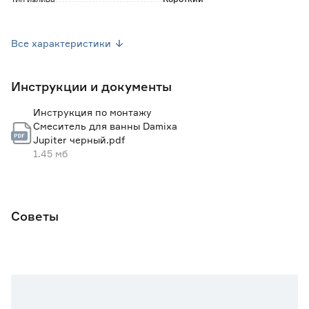
Материал
Латунь
Все характеристики
Способ монтажа
Настенный
Инструкции и документы
Цвет
Черный
Инструкция по монтажу
Вес брутто (кг)
1.1
Смеситель для ванны Damixa
Jupiter черный.pdf
1.45 мб
Советы