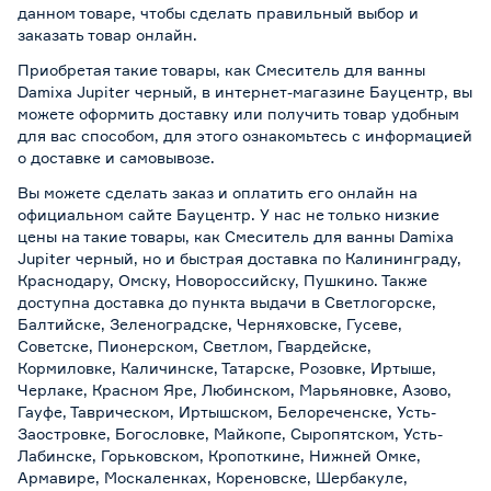
данном товаре, чтобы сделать правильный выбор и
заказать товар онлайн.
Приобретая такие товары, как Смеситель для ванны
Damixa Jupiter черный, в интернет-магазине Бауцентр, вы
можете оформить доставку или получить товар удобным
для вас способом, для этого ознакомьтесь с информацией
о
доставке и самовывозе
.
Вы можете сделать заказ и оплатить его онлайн на
официальном сайте Бауцентр. У нас не только низкие
цены на такие товары, как Смеситель для ванны Damixa
Jupiter черный, но и быстрая доставка по Калининграду,
Краснодару, Омску, Новороссийску, Пушкино. Также
доступна доставка до пункта выдачи в Светлогорске,
Балтийске, Зеленоградске, Черняховске, Гусеве,
Советске, Пионерском, Светлом, Гвардейске,
Кормиловке, Каличинске, Татарске, Розовке, Иртыше,
Черлаке, Красном Яре, Любинском, Марьяновке, Азово,
Гауфе, Таврическом, Иртышском, Белореченске, Усть-
Заостровке, Богословке, Майкопе, Сыропятском, Усть-
Лабинске, Горьковском, Кропоткине, Нижней Омке,
Армавире, Москаленках, Кореновске, Шербакуле,