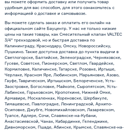
вы можете оформить доставку или получить товар
удобным для вас способом, для этого ознакомьтесь с
информацией о
доставке и самовывозе
.
Вы можете сделать заказ и оплатить его онлайн на
официальном сайте Бауцентр. У нас не только низкие
цены на такие товары, как Смесительный клапан VALTEC
3/4" трехходовой, но и быстрая доставка по
Калининграду, Краснодару, Омску, Новороссийску,
Пушкино. Также доступна доставка до пункта выдачи в
Светлогорске, Балтийске, Зеленоградске, Черняховске,
Гусеве, Советске, Пионерском, Светлом, Гвардейске,
Кормиловке, Каличинске, Татарске, Розовке, Иртыше,
Черлаке, Красном Яре, Любинском, Марьяновке, Азово,
Гауфе, Таврическом, Иртышском, Белореченске, Усть-
Заостровке, Богословке, Майкопе, Сыропятском, Усть-
Лабинске, Горьковском, Кропоткине, Нижней Омке,
Армавире, Москаленках, Кореновске, Шербакуле,
Тимашевске, Павлоградке, Ленинградской, Архипо-
Осиповке, Джубге, Новомихайловском, Лазаревском,
Туапсе, Адлере, Сочи, Славянске-на-Кубани,
Анастасиевской, Чанах, Кабардинке, Геленджике,
Дивноморском, Пшаде, Абинске, Крымске, Славянске-на-