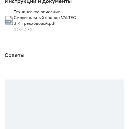
Инструкции и документы
AISI304;
- уплотнение затвора и штока выполнено из двух колец:
Техническое описание
EPDM, PEROX;
Смесительный клапан VALTEC
- ремонтопригодность: да.
3_4 трехходовой.pdf
537.43 кб
Советы