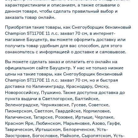
характеристиками и описанием, а также отзывами о
данном товаре, чтобы сделать правильный выбор и
заказать товар онлайн.
Приобретая такие товары, как Снегоуборщик бензиновый
Champion ST1170E 11 л.с. захват 70 см, в интернет-
магазине Бауцентр, вы можете оформить доставку или
получить товар удобным для вас способом, для этого
ознакомьтесь с информацией о
доставке и самовывозе
.
Вы можете сделать заказ и оплатить его онлайн на
официальном сайте Бауцентр. У нас не только низкие
цены на такие товары, как Снегоуборщик бензиновый
Champion ST1170E 11 л.с. захват 70 см, но и быстрая
доставка по Калининграду, Краснодару, Омску,
Новороссийску, Пушкино. Также доступна доставка до
пункта выдачи в Светлогорске, Балтийске,
Зеленоградске, Черняховске, Гусеве, Советске,
Пионерском, Светлом, Гвардейске, Кормиловке,
Каличинске, Татарске, Розовке, Иртыше, Черлаке,
Красном Яре, Любинском, Марьяновке, Азово, Гауфе,
Таврическом, Иртышском, Белореченске, Усть-
Заостровке, Богословке, Майкопе, Сыропятском, Усть-