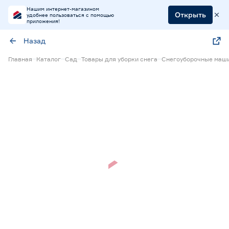
Нашим интернет-магазином
Открыть
удобнее пользоваться с помощью
приложения!
Назад
Главная
Каталог
Сад
Товары для уборки снега
Снегоуборочные маш
Нет в наличии