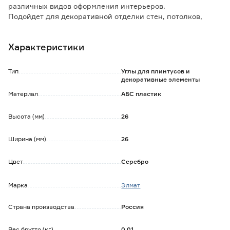
различных видов оформления интерьеров.
Подойдет для декоративной отделки стен, потолков,
элементов мебели, дверных проемов, обрамления зеркал,
багетов, картинных рам и т. д.
Характеристики
Подходит для молдинга округлого сечения шириной не
более 7 мм.
Используется с молдингом самоклеящимся 05.
Тип
Углы для плинтусов и
Цвет-серебро.
декоративные элементы
Размер 26x26 мм.
Материал
АБС пластик
Высота (мм)
26
Ширина (мм)
26
Цвет
Серебро
Марка
Элмат
Страна производства
Россия
Вес брутто (кг)
0.01