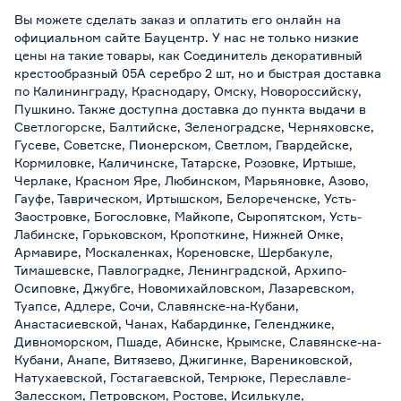
Вы можете сделать заказ и оплатить его онлайн на
официальном сайте Бауцентр. У нас не только низкие
цены на такие товары, как Соединитель декоративный
крестообразный 05А серебро 2 шт, но и быстрая доставка
по Калининграду, Краснодару, Омску, Новороссийску,
Пушкино. Также доступна доставка до пункта выдачи в
Светлогорске, Балтийске, Зеленоградске, Черняховске,
Гусеве, Советске, Пионерском, Светлом, Гвардейске,
Кормиловке, Каличинске, Татарске, Розовке, Иртыше,
Черлаке, Красном Яре, Любинском, Марьяновке, Азово,
Гауфе, Таврическом, Иртышском, Белореченске, Усть-
Заостровке, Богословке, Майкопе, Сыропятском, Усть-
Лабинске, Горьковском, Кропоткине, Нижней Омке,
Армавире, Москаленках, Кореновске, Шербакуле,
Тимашевске, Павлоградке, Ленинградской, Архипо-
Осиповке, Джубге, Новомихайловском, Лазаревском,
Туапсе, Адлере, Сочи, Славянске-на-Кубани,
Анастасиевской, Чанах, Кабардинке, Геленджике,
Дивноморском, Пшаде, Абинске, Крымске, Славянске-на-
Кубани, Анапе, Витязево, Джигинке, Варениковской,
Натухаевской, Гостагаевской, Темрюке, Переславле-
Залесском, Петровском, Ростове, Исилькуле,