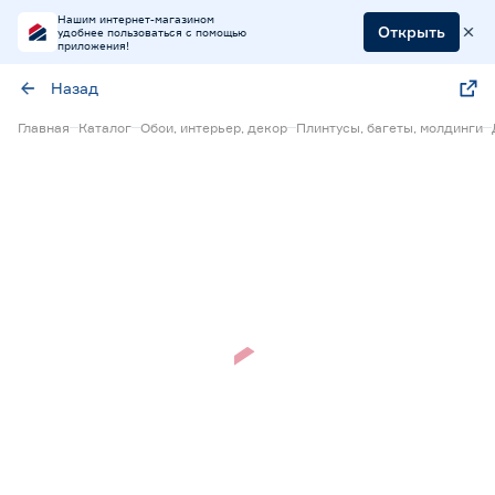
Нашим интернет-магазином
Открыть
удобнее пользоваться с помощью
приложения!
Назад
Главная
Каталог
Обои, интерьер, декор
Плинтусы, багеты, молдинги
Нет в наличии