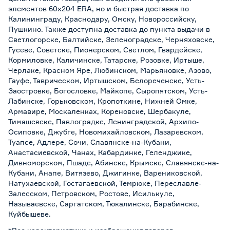
элементов 60х204 ERA, но и быстрая доставка по
Калининграду, Краснодару, Омску, Новороссийску,
Пушкино. Также доступна доставка до пункта выдачи в
Светлогорске, Балтийске, Зеленоградске, Черняховске,
Гусеве, Советске, Пионерском, Светлом, Гвардейске,
Кормиловке, Каличинске, Татарске, Розовке, Иртыше,
Черлаке, Красном Яре, Любинском, Марьяновке, Азово,
Гауфе, Таврическом, Иртышском, Белореченске, Усть-
Заостровке, Богословке, Майкопе, Сыропятском, Усть-
Лабинске, Горьковском, Кропоткине, Нижней Омке,
Армавире, Москаленках, Кореновске, Шербакуле,
Тимашевске, Павлоградке, Ленинградской, Архипо-
Осиповке, Джубге, Новомихайловском, Лазаревском,
Туапсе, Адлере, Сочи, Славянске-на-Кубани,
Анастасиевской, Чанах, Кабардинке, Геленджике,
Дивноморском, Пшаде, Абинске, Крымске, Славянске-на-
Кубани, Анапе, Витязево, Джигинке, Варениковской,
Натухаевской, Гостагаевской, Темрюке, Переславле-
Залесском, Петровском, Ростове, Исилькуле,
Называевске, Саргатском, Тюкалинске, Барабинске,
Куйбышеве.