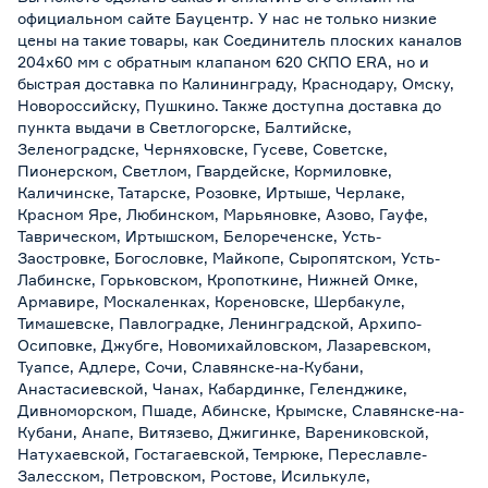
официальном сайте Бауцентр. У нас не только низкие
цены на такие товары, как Соединитель плоских каналов
204х60 мм с обратным клапаном 620 СКПО ERA, но и
быстрая доставка по Калининграду, Краснодару, Омску,
Новороссийску, Пушкино. Также доступна доставка до
пункта выдачи в Светлогорске, Балтийске,
Зеленоградске, Черняховске, Гусеве, Советске,
Пионерском, Светлом, Гвардейске, Кормиловке,
Каличинске, Татарске, Розовке, Иртыше, Черлаке,
Красном Яре, Любинском, Марьяновке, Азово, Гауфе,
Таврическом, Иртышском, Белореченске, Усть-
Заостровке, Богословке, Майкопе, Сыропятском, Усть-
Лабинске, Горьковском, Кропоткине, Нижней Омке,
Армавире, Москаленках, Кореновске, Шербакуле,
Тимашевске, Павлоградке, Ленинградской, Архипо-
Осиповке, Джубге, Новомихайловском, Лазаревском,
Туапсе, Адлере, Сочи, Славянске-на-Кубани,
Анастасиевской, Чанах, Кабардинке, Геленджике,
Дивноморском, Пшаде, Абинске, Крымске, Славянске-на-
Кубани, Анапе, Витязево, Джигинке, Варениковской,
Натухаевской, Гостагаевской, Темрюке, Переславле-
Залесском, Петровском, Ростове, Исилькуле,