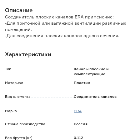
Описание
Соединитель плоских каналов ERA применение:
-Для приточной или вытяжной вентиляции различных
помещений.
-Для cоединения плоских каналов одного сечения.
Конструкция
Характеристики
-Изготавливается из пластика белого цвета.
-Прямое соединение с каналами. Оборудован
специальным ограничителем для удобной стыковки.
Тип
Каналы плоские и
-Оборудован гравитационным клапаном для
комплектующие
предотвращения обратной тяги.
Материал
Пластик
Вид элемента
Соединитель каналов
Марка
ERA
Страна производства
Россия
Вес брутто (кг)
0.112