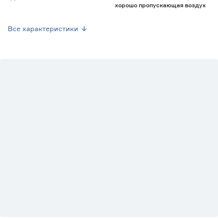
хорошо пропускающая воздух
Марка
Флора Кармен
Все характеристики
Страна производства
Россия
Вес брутто (кг)
0