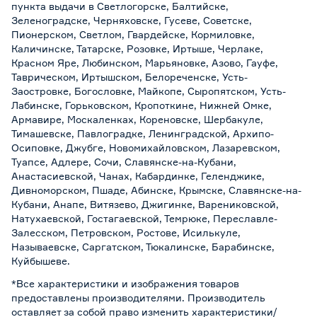
пункта выдачи в Светлогорске, Балтийске,
Зеленоградске, Черняховске, Гусеве, Советске,
Пионерском, Светлом, Гвардейске, Кормиловке,
Каличинске, Татарске, Розовке, Иртыше, Черлаке,
Красном Яре, Любинском, Марьяновке, Азово, Гауфе,
Таврическом, Иртышском, Белореченске, Усть-
Заостровке, Богословке, Майкопе, Сыропятском, Усть-
Лабинске, Горьковском, Кропоткине, Нижней Омке,
Армавире, Москаленках, Кореновске, Шербакуле,
Тимашевске, Павлоградке, Ленинградской, Архипо-
Осиповке, Джубге, Новомихайловском, Лазаревском,
Туапсе, Адлере, Сочи, Славянске-на-Кубани,
Анастасиевской, Чанах, Кабардинке, Геленджике,
Дивноморском, Пшаде, Абинске, Крымске, Славянске-на-
Кубани, Анапе, Витязево, Джигинке, Варениковской,
Натухаевской, Гостагаевской, Темрюке, Переславле-
Залесском, Петровском, Ростове, Исилькуле,
Называевске, Саргатском, Тюкалинске, Барабинске,
Куйбышеве.
*Все характеристики и изображения товаров
предоставлены производителями. Производитель
оставляет за собой право изменить характеристики/