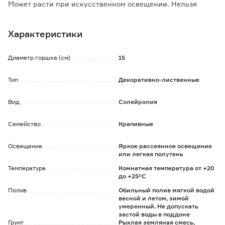
Может расти при искусственном освещении. Нельзя
допускать пересушивания земляного кома. Требует
высокой влажности, необходимо опрыскивать теплой
Характеристики
мягкой водой.
Удобрять с марта по сентябрь каждые 2 недели
комплексным удобрением для декоративно-лиственных
Диаметр горшка (см)
15
растений. Подкормка не требуется, если пересаживать
растение каждый год.
Тип
Декоративно-лиственные
Вид
Солейролия
Семейство
Крапивные
Освещение
Яркое рассеянное освещение
или легкая полутень
Температура
Комнатная температура от +20
до +25°C
Полив
Обильный полив мягкой водой
весной и летом, зимой
умеренный. Не допускать
застой воды в поддоне
Грунт
Рыхлая земляная смесь,