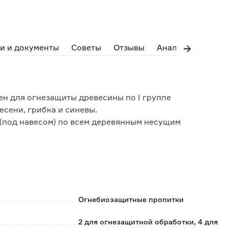
и и документы
Советы
Отзывы
Аналоги
 для огнезащиты древесины по I группе
есени, грибка и синевы.
(под навесом) по всем деревянным несущим
шенным или очищенным от старого покрытия)
а основе древесины.
 или трудновоспламеняемый материал;
Огнебиозащитные пропитки
 биопоражения;
2 для огнезащитной обработки, 4 для