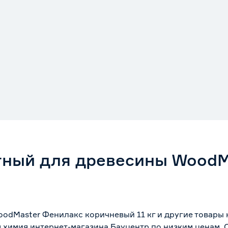
тный для древесины WoodM
odMaster Фенилакс коричневый 11 кг и другие товары
я химия интернет-магазина Бауцентр по низким ценам.