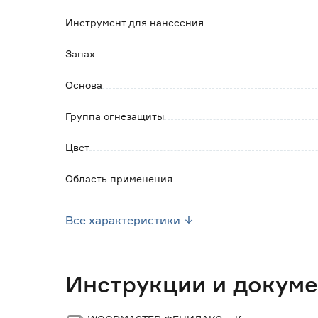
- не влияет на прочность и склеиваемость 
- не содержит органических растворителей
Инструмент для нанесения
- окрашивает древесину в золотисто-корич
Запах
- отличается низкой коррозионной активно
Основа
Группа огнезащиты
Цвет
Область применения
Масса (кг)
Все характеристики
Марка
Страна производства
Инструкции и докум
Вес брутто (кг)