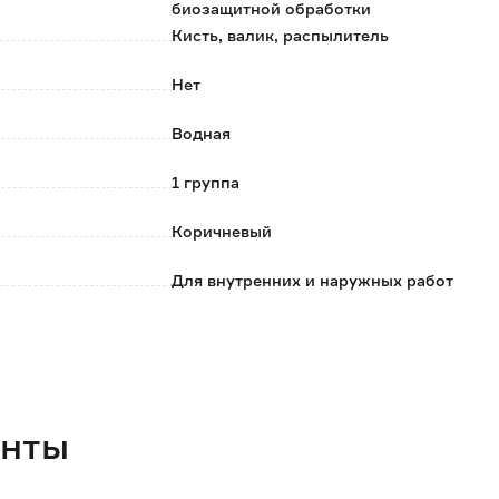
поверхности;
биозащитной обработки
;
Кисть, валик, распылитель
невый оттенок;
Нет
стью.
Водная
1 группа
Коричневый
Для внутренних и наружных работ
11
WoodMaster
Россия
енты
11.41