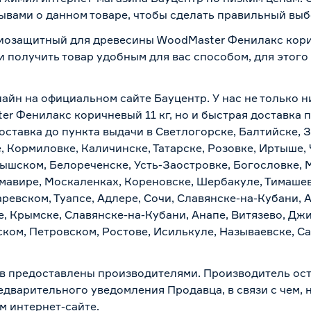
ывами о данном товаре, чтобы сделать правильный выбо
биозащитный для древесины WoodMaster Фенилакс корич
и получить товар удобным для вас способом, для этог
айн на официальном сайте Бауцентр. У нас не только н
 Фенилакс коричневый 11 кг, но и быстрая доставка п
ставка до пункта выдачи в Светлогорске, Балтийске, З
, Кормиловке, Каличинске, Татарске, Розовке, Иртыше,
тышском, Белореченске, Усть-Заостровке, Богословке, 
мавире, Москаленках, Кореновске, Шербакуле, Тимашев
евском, Туапсе, Адлере, Сочи, Славянске-на-Кубани, 
, Крымске, Славянске-на-Кубани, Анапе, Витязево, Джи
ком, Петровском, Ростове, Исилькуле, Называевске, С
в предоставлены производителями. Производитель ост
дварительного уведомления Продавца, в связи с чем, н
м интернет-сайте.