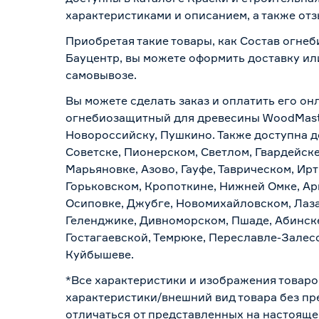
характеристиками и описанием, а также отз
Приобретая такие товары, как Состав огне
Бауцентр, вы можете оформить доставку ил
самовывозе
.
Вы можете сделать заказ и оплатить его онл
огнебиозащитный для древесины WoodMaster
Новороссийску, Пушкино. Также доступна до
Советске, Пионерском, Светлом, Гвардейске
Марьяновке, Азово, Гауфе, Таврическом, Ир
Горьковском, Кропоткине, Нижней Омке, Ар
Осиповке, Джубге, Новомихайловском, Лазар
Геленджике, Дивноморском, Пшаде, Абинске
Гостагаевской, Темрюке, Переславле-Залесс
Куйбышеве.
*Все характеристики и изображения товаро
характеристики/внешний вид товара без пре
отличаться от представленных на настояще