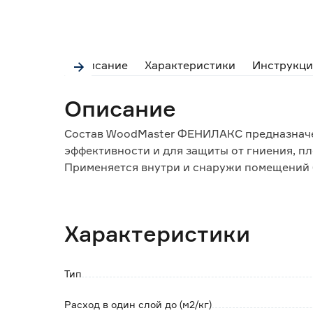
Описание
Характеристики
Инструкци
Описание
Состав WoodMaster ФЕНИЛАКС предназначен
эффективности и для защиты от гниения, пл
Применяется внутри и снаружи помещений 
конструкциям, по новым и старым (неокра
деревянным поверхностям, по материалам н
Характеристики
Особенности и преимущества:
- переводит древесину в трудносгораемый
- содержит трудновымываемый антисептик;
Тип
- останавливает развитие уже начавшегося
- паропроницаемый;
Расход в один слой до (м2/кг)