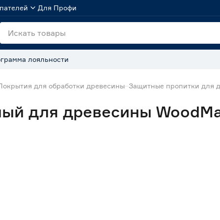
пателей
Для Профи
грамма лояльности
Покрытия для обработки древесины
Защитные пропитки для 
ный для древесины WoodMa