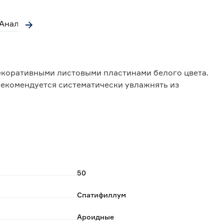
Аналоги
екоративными листовыми пластинами белого цвета.
рекомендуется систематически увлажнять из
и окрашивается в темно-зеленый цвет.
°C.
дить 1 раз в 7 дней комплексным минеральным
50
Спатифиллум
Ароидные