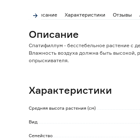
Описание
Характеристики
Отзывы
Описание
Спатифиллум - бесстебельное растение с д
Влажность воздуха должна быть высокой, 
опрыскивателя.
При недостатке света листва вытягивается 
Боится сквозняков и температуры ниже +10
В период активного роста подкормку прово
Характеристики
удобрением.
В зимнее время удобрять 1 раз в 30 дней.
Средняя высота растения (см)
Вид
Семейство