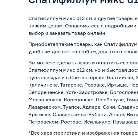
Спатифиллум микс d12 см и другие товары 
низким ценам. Ознакомьтесь с подробными 
выбор и заказать товар онлайн.
Приобретая такие товары, как Спатифиллум 
удобным для вас способом, для этого озна
Вы можете сделать заказ и оплатить его онл
Спатифиллум микс d12 см, но и быстрая дос
пункта выдачи в Светлогорске, Балтийске, 
Каличинске, Татарске, Розовке, Иртыше, Че
Белореченске, Усть-Заостровке, Богословк
Москаленках, Кореновске, Шербакуле, Тим
Лазаревском, Туапсе, Адлере, Сочи, Славян
Крымске, Славянске-на-Кубани, Анапе, Витя
Петровском, Ростове, Исилькуле, Называев
*Все характеристики и изображения товаро