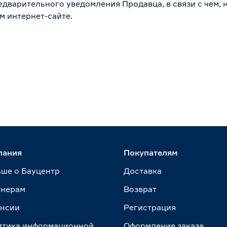
дварительного уведомления Продавца, в связи с чем, н
м интернет-сайте.
пания
Покупателям
ше о Бауцентр
Доставка
тнерам
Возврат
ансии
Регистрация
итика информационной
Оформление заказа