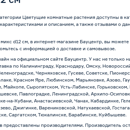
категории Цветущие комнатные растения доступны в ка
характеристиками и описанием, а также отзывами о да
микс d12 см, в интернет-магазине Бауцентр, вы можете
комьтесь с информацией о
доставке и самовывозе
.
айн на официальном сайте Бауцентр. У нас не только н
тавка по Калининграду, Краснодару, Омску, Новоросси
Зеленоградске, Черняховске, Гусеве, Советске, Пионер
рлаке, Красном Яре, Любинском, Марьяновке, Азово, Га
е, Майкопе, Сыропятском, Усть-Лабинске, Горьковском,
ашевске, Павлоградке, Ленинградской, Архипо-Осиповк
ске-на-Кубани, Анастасиевской, Чанах, Кабардинке, Ге
зево, Джигинке, Варениковской, Натухаевской, Гостаг
ске, Саргатском, Тюкалинске, Барабинске, Куйбышеве.
в предоставлены производителями. Производитель ост