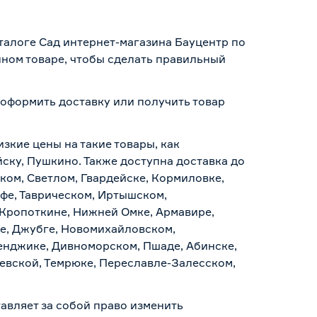
талоге Сад интернет-магазина Бауцентр по
нном товаре, чтобы сделать правильный
 оформить доставку или получить товар
изкие цены на такие товары, как
йску, Пушкино. Также доступна доставка до
ском, Светлом, Гвардейске, Кормиловке,
уфе, Таврическом, Иртышском,
 Кропоткине, Нижней Омке, Армавире,
е, Джубге, Новомихайловском,
ленджике, Дивноморском, Пшаде, Абинске,
аевской, Темрюке, Переславле-Залесском,
авляет за собой право изменить