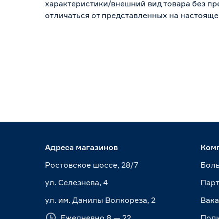
характеристики/внешний вид товара без пре
отличаться от представленных на настояще
Адреса магазинов
Ком
Ростовское шоссе, 28/7
Боль
ул. Селезнева, 4
Пар
ул. им. Данилы Волкореза, 2
Вак
Ежедневно 8 — 22
Пол