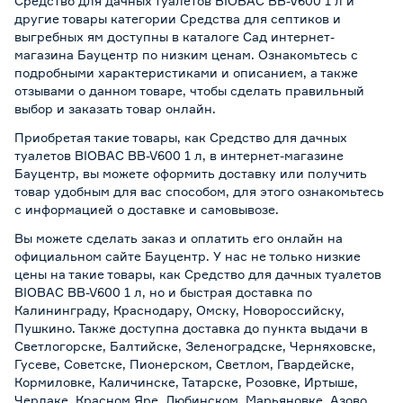
Средство для дачных туалетов BIOBAC BB-V600 1 л и
другие товары категории Средства для септиков и
выгребных ям доступны в каталоге Сад интернет-
магазина Бауцентр по низким ценам. Ознакомьтесь с
подробными характеристиками и описанием, а также
отзывами о данном товаре, чтобы сделать правильный
выбор и заказать товар онлайн.
Приобретая такие товары, как Средство для дачных
туалетов BIOBAC BB-V600 1 л, в интернет-магазине
Бауцентр, вы можете оформить доставку или получить
товар удобным для вас способом, для этого ознакомьтесь
с информацией о
доставке и самовывозе
.
Вы можете сделать заказ и оплатить его онлайн на
официальном сайте Бауцентр. У нас не только низкие
цены на такие товары, как Средство для дачных туалетов
BIOBAC BB-V600 1 л, но и быстрая доставка по
Калининграду, Краснодару, Омску, Новороссийску,
Пушкино. Также доступна доставка до пункта выдачи в
Светлогорске, Балтийске, Зеленоградске, Черняховске,
Гусеве, Советске, Пионерском, Светлом, Гвардейске,
Кормиловке, Каличинске, Татарске, Розовке, Иртыше,
Черлаке, Красном Яре, Любинском, Марьяновке, Азово,