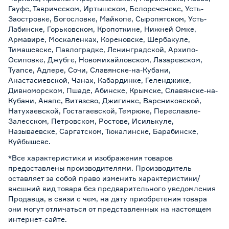
Гауфе, Таврическом, Иртышском, Белореченске, Усть-
Заостровке, Богословке, Майкопе, Сыропятском, Усть-
Лабинске, Горьковском, Кропоткине, Нижней Омке,
Армавире, Москаленках, Кореновске, Шербакуле,
Тимашевске, Павлоградке, Ленинградской, Архипо-
Осиповке, Джубге, Новомихайловском, Лазаревском,
Туапсе, Адлере, Сочи, Славянске-на-Кубани,
Анастасиевской, Чанах, Кабардинке, Геленджике,
Дивноморском, Пшаде, Абинске, Крымске, Славянске-на-
Кубани, Анапе, Витязево, Джигинке, Варениковской,
Натухаевской, Гостагаевской, Темрюке, Переславле-
Залесском, Петровском, Ростове, Исилькуле,
Называевске, Саргатском, Тюкалинске, Барабинске,
Куйбышеве.
*Все характеристики и изображения товаров
предоставлены производителями. Производитель
оставляет за собой право изменить характеристики/
внешний вид товара без предварительного уведомления
Продавца, в связи с чем, на дату приобретения товара
они могут отличаться от представленных на настоящем
интернет-сайте.