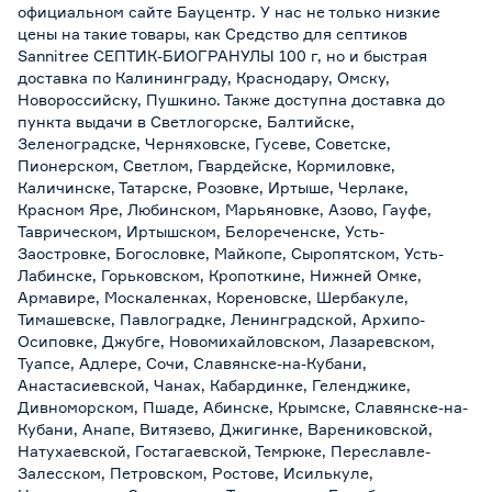
официальном сайте Бауцентр. У нас не только низкие
цены на такие товары, как Средство для септиков
Sannitree СЕПТИК-БИОГРАНУЛЫ 100 г, но и быстрая
доставка по Калининграду, Краснодару, Омску,
Новороссийску, Пушкино. Также доступна доставка до
пункта выдачи в Светлогорске, Балтийске,
Зеленоградске, Черняховске, Гусеве, Советске,
Пионерском, Светлом, Гвардейске, Кормиловке,
Каличинске, Татарске, Розовке, Иртыше, Черлаке,
Красном Яре, Любинском, Марьяновке, Азово, Гауфе,
Таврическом, Иртышском, Белореченске, Усть-
Заостровке, Богословке, Майкопе, Сыропятском, Усть-
Лабинске, Горьковском, Кропоткине, Нижней Омке,
Армавире, Москаленках, Кореновске, Шербакуле,
Тимашевске, Павлоградке, Ленинградской, Архипо-
Осиповке, Джубге, Новомихайловском, Лазаревском,
Туапсе, Адлере, Сочи, Славянске-на-Кубани,
Анастасиевской, Чанах, Кабардинке, Геленджике,
Дивноморском, Пшаде, Абинске, Крымске, Славянске-на-
Кубани, Анапе, Витязево, Джигинке, Варениковской,
Натухаевской, Гостагаевской, Темрюке, Переславле-
Залесском, Петровском, Ростове, Исилькуле,