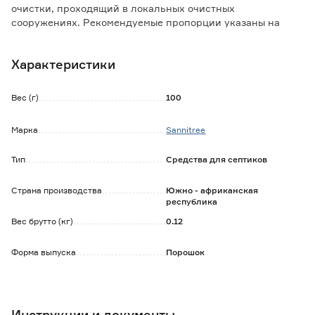
очистки, проходящий в локальных очистных
сооружениях. Рекомендуемые пропорции указаны на
упаковке.
Характеристики
Способ применения:
- состав препарата безопасен для людей и животных;
- устраняет запахи;
Вес (г)
100
- улучшает очистку;
- прост в применении.
Марка
Sannitree
Тип
Средства для септиков
Страна производства
Южно - африканская
республика
Вес брутто (кг)
0.12
Форма выпуска
Порошок
Инструкции и документы