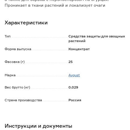
Проникает в ткани растений и локализует очаги
инфекции, не позволяя ей распространяться.
Обладает профилактическими, защитными и
Характеристики
искореняющими свойствами.
Преимущества:
Тип
Средства защиты для овощных
- в составе 2 активных вещества с различным механизмом
растений
действия;
Форма выпуска
Концентрат
- не вызывает привыкания у возбудителей болезней.
Фасовка (г)
25
Марка
Avgust
Вес брутто (кг)
0.029
Страна производства
Россия
Инструкции и документы