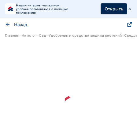
Нашим интернет-магазином
Открыть
удобнее пользоваться с помощью
приложения!
Назад
Главная
Каталог
Сад
Удобрения и средства защиты растений
Средст