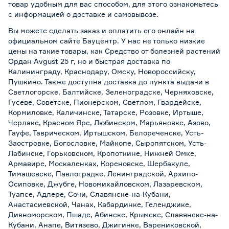
товар удобным для вас способом, для этого ознакомьтесь
с информацией о
доставке и самовывозе
.
Вы можете сделать заказ и оплатить его онлайн на
официальном сайте Бауцентр. У нас не только низкие
цены на такие товары, как Средство от болезней растений
Ордан Avgust 25 г, но и быстрая доставка по
Калининграду, Краснодару, Омску, Новороссийску,
Пушкино. Также доступна доставка до пункта выдачи в
Светлогорске, Балтийске, Зеленоградске, Черняховске,
Гусеве, Советске, Пионерском, Светлом, Гвардейске,
Кормиловке, Каличинске, Татарске, Розовке, Иртыше,
Черлаке, Красном Яре, Любинском, Марьяновке, Азово,
Гауфе, Таврическом, Иртышском, Белореченске, Усть-
Заостровке, Богословке, Майкопе, Сыропятском, Усть-
Лабинске, Горьковском, Кропоткине, Нижней Омке,
Армавире, Москаленках, Кореновске, Шербакуле,
Тимашевске, Павлоградке, Ленинградской, Архипо-
Осиповке, Джубге, Новомихайловском, Лазаревском,
Туапсе, Адлере, Сочи, Славянске-на-Кубани,
Анастасиевской, Чанах, Кабардинке, Геленджике,
Дивноморском, Пшаде, Абинске, Крымске, Славянске-на-
Кубани, Анапе, Витязево, Джигинке, Варениковской,