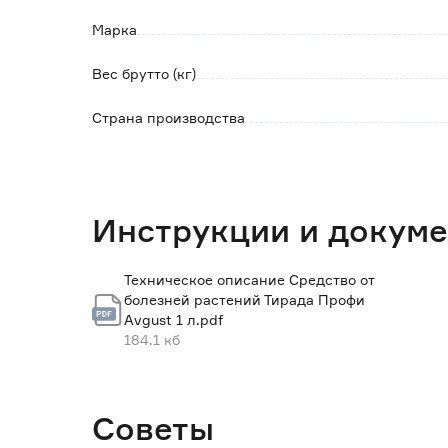
до полного объема.
Марка
Более подробную информацию о способе пр
Вес брутто (кг)
Страна производства
Инструкции и докум
Техническое описание Средство от
болезней растений Тирада Профи
Avgust 1 л.pdf
184.1 кб
Советы