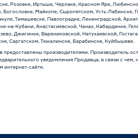
ске, Розовке, Иртыше, Черлаке, Красном Яре, Любинском
, Богословке, Майкопе, Сыропятском, Усть-Лабинске, 
куле, Тимашевске, Павлоградке, Ленинградской, Архи
ске-на-Кубани, Анастасиевской, Чанах, Кабардинке, Ге
зево, Джигинке, Варениковской, Натухаевской, Гостаг
ске, Саргатском, Тюкалинске, Барабинске, Куйбышеве.
в предоставлены производителями. Производитель ост
дварительного уведомления Продавца, в связи с чем, н
м интернет-сайте.