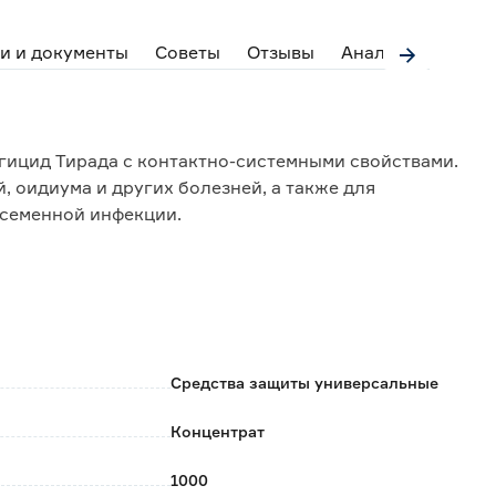
и и документы
Советы
Отзывы
Аналоги
ицид Тирада с контактно-системными свойствами.
, оидиума и других болезней, а также для
исеменной инфекции.
ль;
йствием;
ля фермерских хозяйств.
Средства защиты универсальные
Концентрат
й. При непрерывном перемешивании влить
прыскивателя. Заполнить бак опрыскивателя водой
1000