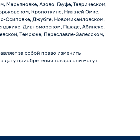
, Марьяновке, Азово, Гауфе, Таврическом,
Горьковском, Кропоткине, Нижней Омке,
по-Осиповке, Джубге, Новомихайловском,
ленджике, Дивноморском, Пшаде, Абинске,
аевской, Темрюке, Переславле-Залесском,
авляет за собой право изменить
а дату приобретения товара они могут