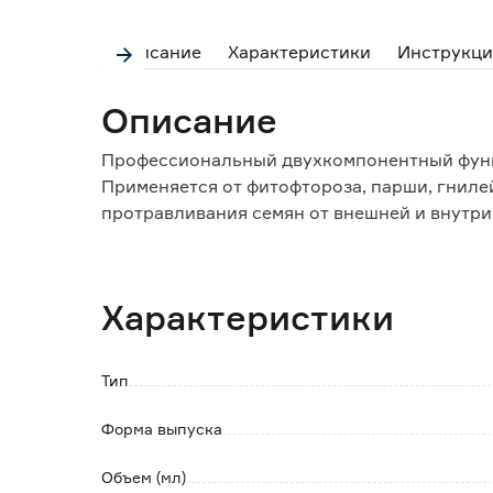
Описание
Характеристики
Инструкци
Описание
Профессиональный двухкомпонентный фунг
Применяется от фитофтороза, парши, гнилей
протравливания семян от внешней и внутр
Особенности и преимущества:
- действие препарата сохраняется до 3 неде
Характеристики
- обладает лечащим и профилактическим де
- безопасен для культур;
- серия Профи предназначена специально д
Тип
Способ применения:
Форма выпуска
Бак опрыскивателя на 1/2 заполнить водо
необходимое количество препарата в бак о
Объем (мл)