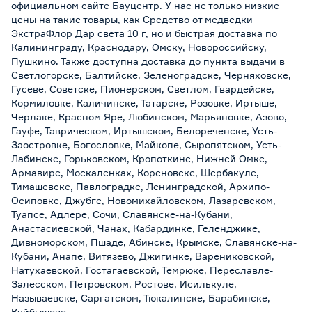
официальном сайте Бауцентр. У нас не только низкие
цены на такие товары, как Средство от медведки
ЭкстраФлор Дар света 10 г, но и быстрая доставка по
Калининграду, Краснодару, Омску, Новороссийску,
Пушкино. Также доступна доставка до пункта выдачи в
Светлогорске, Балтийске, Зеленоградске, Черняховске,
Гусеве, Советске, Пионерском, Светлом, Гвардейске,
Кормиловке, Каличинске, Татарске, Розовке, Иртыше,
Черлаке, Красном Яре, Любинском, Марьяновке, Азово,
Гауфе, Таврическом, Иртышском, Белореченске, Усть-
Заостровке, Богословке, Майкопе, Сыропятском, Усть-
Лабинске, Горьковском, Кропоткине, Нижней Омке,
Армавире, Москаленках, Кореновске, Шербакуле,
Тимашевске, Павлоградке, Ленинградской, Архипо-
Осиповке, Джубге, Новомихайловском, Лазаревском,
Туапсе, Адлере, Сочи, Славянске-на-Кубани,
Анастасиевской, Чанах, Кабардинке, Геленджике,
Дивноморском, Пшаде, Абинске, Крымске, Славянске-на-
Кубани, Анапе, Витязево, Джигинке, Варениковской,
Натухаевской, Гостагаевской, Темрюке, Переславле-
Залесском, Петровском, Ростове, Исилькуле,
Называевске, Саргатском, Тюкалинске, Барабинске,
Куйбышеве.