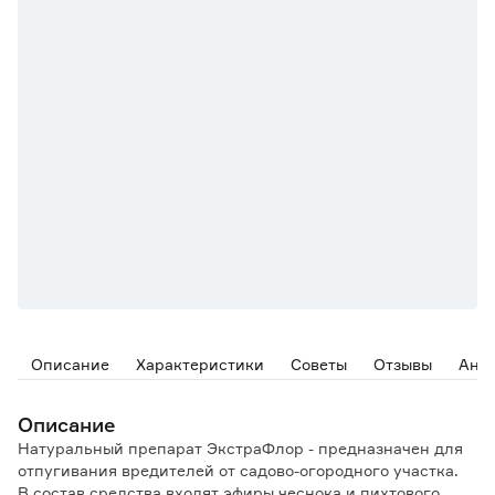
Описание
Характеристики
Советы
Отзывы
Ана
Описание
Натуральный препарат ЭкстраФлор - предназначен для
отпугивания вредителей от садово-огородного участка.
В состав средства входят эфиры чеснока и пихтового